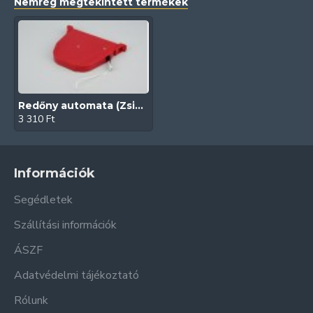
Nemrég megtekintett termékek
Redőny automata (Zsinóros | Piros)
3 310 Ft
Információk
Segédletek
Szállítási információk
ÁSZF
Adatvédelmi tájékoztató
Rólunk