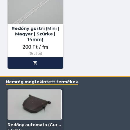
Redőny gurtni (Mini |
Magyar | Szürke |
14mm)
200 Ft / fm
(Bruttó)
Nemrég megtekintett termékek
Redőny automata (Gurtnis | Barna)