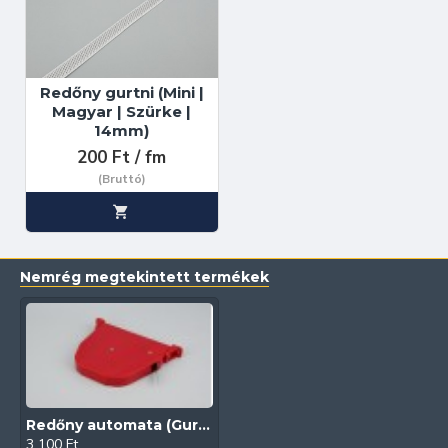
Redőny gurtni (Mini |
Magyar | Szürke |
14mm)
200 Ft / fm
(Bruttó)
Nemrég megtekintett termékek
Redőny automata (Gurtnis | Piros)
3 100 Ft