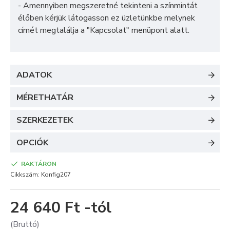
- Amennyiben megszeretné tekinteni a színmintát
élőben kérjük látogasson ez üzletünkbe melynek
címét megtalálja a "
Kapcsolat
" menüpont alatt.
ADATOK
MÉRETHATÁR
SZERKEZETEK
OPCIÓK
RAKTÁRON
Cikkszám:
Konfig207
24 640 Ft -tól
(Bruttó)