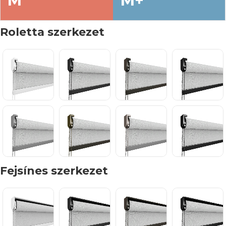
M
M+
Roletta szerkezet
Fejsínes szerkezet