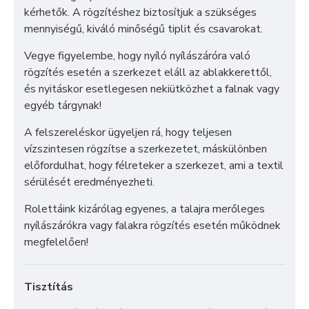
kérhetők. A rögzítéshez biztosítjuk a szükséges
mennyiségű, kiváló minőségű tiplit és csavarokat.
Vegye figyelembe, hogy nyíló nyílászáróra való
rögzítés esetén a szerkezet eláll az ablakkerettől,
és nyitáskor esetlegesen nekiütközhet a falnak vagy
egyéb tárgynak!
A felszereléskor ügyeljen rá, hogy teljesen
vízszintesen rögzítse a szerkezetet, máskülönben
előfordulhat, hogy félreteker a szerkezet, ami a textil
sérülését eredményezheti.
Rolettáink kizárólag egyenes, a talajra merőleges
nyílászárókra vagy falakra rögzítés esetén működnek
megfelelően!
Tisztítás