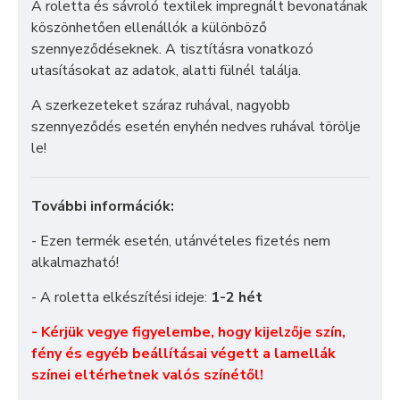
A roletta és sávroló textilek impregnált bevonatának
köszönhetően ellenállók a különböző
szennyeződéseknek. A tisztításra vonatkozó
utasításokat az adatok, alatti fülnél találja.
A szerkezeteket száraz ruhával, nagyobb
szennyeződés esetén enyhén nedves ruhával törölje
le!
További információk:
- Ezen termék esetén, utánvételes fizetés nem
alkalmazható!
- A roletta elkészítési ideje:
1-2 hét
- Kérjük vegye figyelembe, hogy kijelzője szín,
fény és egyéb beállításai végett a lamellák
színei eltérhetnek valós színétől!