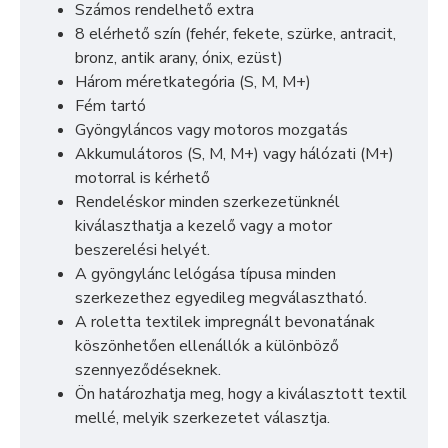
Számos rendelhető extra
8 elérhető szín (fehér, fekete, szürke, antracit,
bronz, antik arany, ónix, ezüst)
Három méretkategória (S, M, M+)
Fém tartó
Gyöngyláncos vagy motoros mozgatás
Akkumulátoros (S, M, M+) vagy hálózati (M+)
motorral is kérhető
Rendeléskor minden szerkezetünknél
kiválaszthatja a kezelő vagy a motor
beszerelési helyét.
A gyöngylánc lelógása típusa minden
szerkezethez egyedileg megválasztható.
A roletta textilek impregnált bevonatának
köszönhetően ellenállók a különböző
szennyeződéseknek.
Ön határozhatja meg, hogy a kiválasztott textil
mellé, melyik szerkezetet választja.