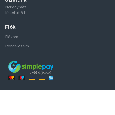
Üzletünk
Nyíregyháza
Kállói út 91.
Fiók
Fiókom
Rendeléseim
ER-ZSO Kft. © Minden jog fenntartva.