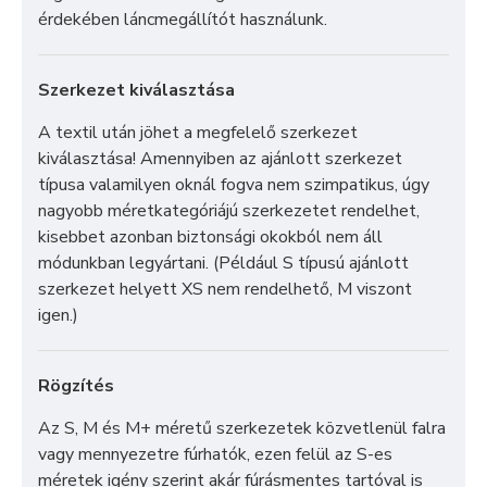
érdekében láncmegállítót használunk.
Szerkezet kiválasztása
A textil után jöhet a megfelelő szerkezet
kiválasztása! Amennyiben az ajánlott szerkezet
típusa valamilyen oknál fogva nem szimpatikus, úgy
nagyobb méretkategóriájú szerkezetet rendelhet,
kisebbet azonban biztonsági okokból nem áll
módunkban legyártani. (Például S típusú ajánlott
szerkezet helyett XS nem rendelhető, M viszont
igen.)
Rögzítés
Az S, M és M+ méretű szerkezetek közvetlenül falra
vagy mennyezetre fúrhatók, ezen felül az S-es
méretek igény szerint akár fúrásmentes tartóval is