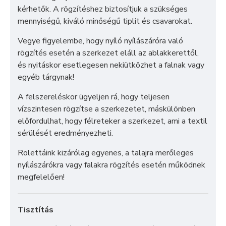
kérhetők. A rögzítéshez biztosítjuk a szükséges
mennyiségű, kiváló minőségű tiplit és csavarokat.
Vegye figyelembe, hogy nyíló nyílászáróra való
rögzítés esetén a szerkezet eláll az ablakkerettől,
és nyitáskor esetlegesen nekiütközhet a falnak vagy
egyéb tárgynak!
A felszereléskor ügyeljen rá, hogy teljesen
vízszintesen rögzítse a szerkezetet, máskülönben
előfordulhat, hogy félreteker a szerkezet, ami a textil
sérülését eredményezheti.
Rolettáink kizárólag egyenes, a talajra merőleges
nyílászárókra vagy falakra rögzítés esetén működnek
megfelelően!
Tisztítás