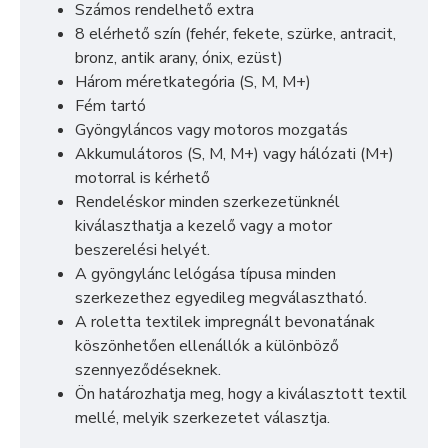
Számos rendelhető extra
8 elérhető szín (fehér, fekete, szürke, antracit,
bronz, antik arany, ónix, ezüst)
Három méretkategória (S, M, M+)
Fém tartó
Gyöngyláncos vagy motoros mozgatás
Akkumulátoros (S, M, M+) vagy hálózati (M+)
motorral is kérhető
Rendeléskor minden szerkezetünknél
kiválaszthatja a kezelő vagy a motor
beszerelési helyét.
A gyöngylánc lelógása típusa minden
szerkezethez egyedileg megválasztható.
A roletta textilek impregnált bevonatának
köszönhetően ellenállók a különböző
szennyeződéseknek.
Ön határozhatja meg, hogy a kiválasztott textil
mellé, melyik szerkezetet választja.