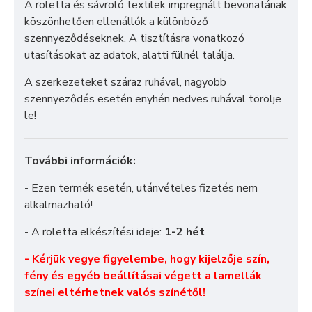
A roletta és sávroló textilek impregnált bevonatának
köszönhetően ellenállók a különböző
szennyeződéseknek. A tisztításra vonatkozó
utasításokat az adatok, alatti fülnél találja.
A szerkezeteket száraz ruhával, nagyobb
szennyeződés esetén enyhén nedves ruhával törölje
le!
További információk:
- Ezen termék esetén, utánvételes fizetés nem
alkalmazható!
- A roletta elkészítési ideje:
1-2 hét
- Kérjük vegye figyelembe, hogy kijelzője szín,
fény és egyéb beállításai végett a lamellák
színei eltérhetnek valós színétől!