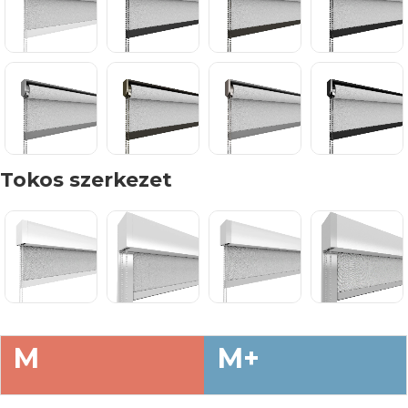
Tokos szerkezet
M
M+