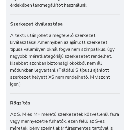
érdekében láncmegállítót használunk.
Szerkezet kiválasztása
A textil után jöhet a megfelelő szerkezet
kiválasztása! Amennyiben az ajánlott szerkezet
típusa valamilyen oknál fogva nem szimpatikus, úgy
nagyobb méretkategóriájú szerkezetet rendelhet,
kisebbet azonban biztonsági okokból nem áll
módunkban legyártani. (Például S típusú ajánlott
szerkezet helyett XS nem rendelhető, M viszont
igen.)
Rögzítés
Az S, M és M+ méretű szerkezetek közvetlenül falra
vagy mennyezetre fúrhatók, ezen felül az S-es
méretek igény szerint akár fúrásmentes tartóval is