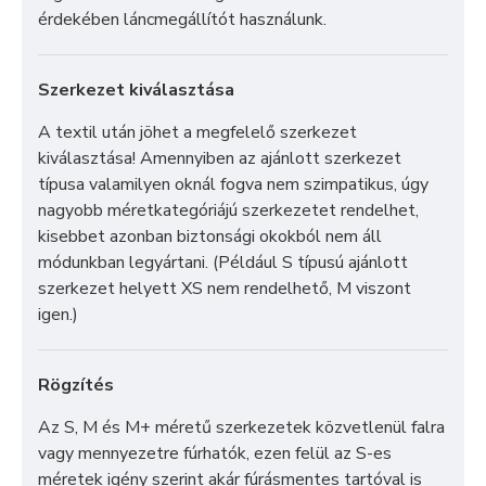
érdekében láncmegállítót használunk.
Szerkezet kiválasztása
A textil után jöhet a megfelelő szerkezet
kiválasztása! Amennyiben az ajánlott szerkezet
típusa valamilyen oknál fogva nem szimpatikus, úgy
nagyobb méretkategóriájú szerkezetet rendelhet,
kisebbet azonban biztonsági okokból nem áll
módunkban legyártani. (Például S típusú ajánlott
szerkezet helyett XS nem rendelhető, M viszont
igen.)
Rögzítés
Az S, M és M+ méretű szerkezetek közvetlenül falra
vagy mennyezetre fúrhatók, ezen felül az S-es
méretek igény szerint akár fúrásmentes tartóval is