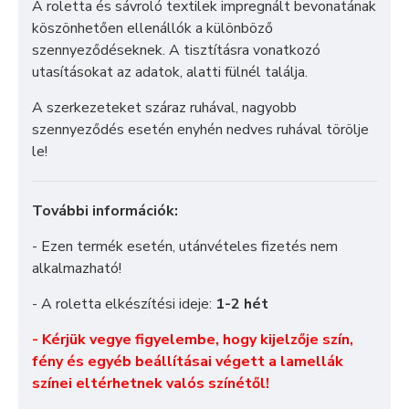
A roletta és sávroló textilek impregnált bevonatának
köszönhetően ellenállók a különböző
szennyeződéseknek. A tisztításra vonatkozó
utasításokat az adatok, alatti fülnél találja.
A szerkezeteket száraz ruhával, nagyobb
szennyeződés esetén enyhén nedves ruhával törölje
le!
További információk:
- Ezen termék esetén, utánvételes fizetés nem
alkalmazható!
- A roletta elkészítési ideje:
1-2 hét
- Kérjük vegye figyelembe, hogy kijelzője szín,
fény és egyéb beállításai végett a lamellák
színei eltérhetnek valós színétől!