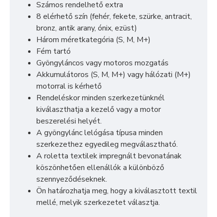
Számos rendelhető extra
8 elérhető szín (fehér, fekete, szürke, antracit,
bronz, antik arany, ónix, ezüst)
Három méretkategória (S, M, M+)
Fém tartó
Gyöngyláncos vagy motoros mozgatás
Akkumulátoros (S, M, M+) vagy hálózati (M+)
motorral is kérhető
Rendeléskor minden szerkezetünknél
kiválaszthatja a kezelő vagy a motor
beszerelési helyét.
A gyöngylánc lelógása típusa minden
szerkezethez egyedileg megválasztható.
A roletta textilek impregnált bevonatának
köszönhetően ellenállók a különböző
szennyeződéseknek.
Ön határozhatja meg, hogy a kiválasztott textil
mellé, melyik szerkezetet választja.