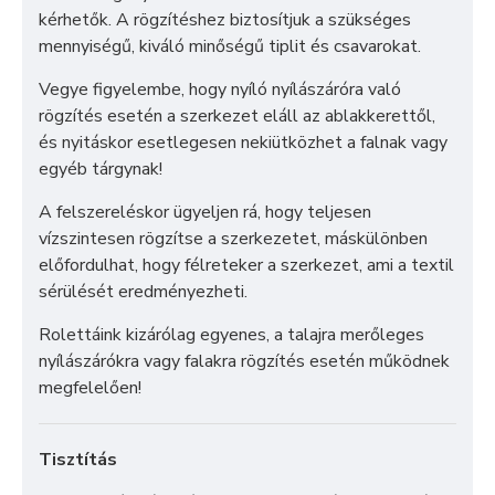
kérhetők. A rögzítéshez biztosítjuk a szükséges
mennyiségű, kiváló minőségű tiplit és csavarokat.
Vegye figyelembe, hogy nyíló nyílászáróra való
rögzítés esetén a szerkezet eláll az ablakkerettől,
és nyitáskor esetlegesen nekiütközhet a falnak vagy
egyéb tárgynak!
A felszereléskor ügyeljen rá, hogy teljesen
vízszintesen rögzítse a szerkezetet, máskülönben
előfordulhat, hogy félreteker a szerkezet, ami a textil
sérülését eredményezheti.
Rolettáink kizárólag egyenes, a talajra merőleges
nyílászárókra vagy falakra rögzítés esetén működnek
megfelelően!
Tisztítás