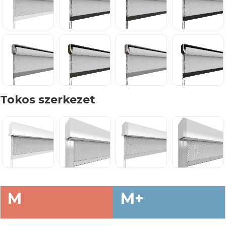
Tokos szerkezet
M
M+