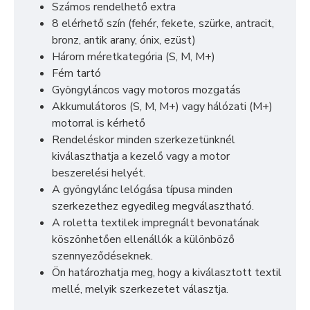
Számos rendelhető extra
8 elérhető szín (fehér, fekete, szürke, antracit,
bronz, antik arany, ónix, ezüst)
Három méretkategória (S, M, M+)
Fém tartó
Gyöngyláncos vagy motoros mozgatás
Akkumulátoros (S, M, M+) vagy hálózati (M+)
motorral is kérhető
Rendeléskor minden szerkezetünknél
kiválaszthatja a kezelő vagy a motor
beszerelési helyét.
A gyöngylánc lelógása típusa minden
szerkezethez egyedileg megválasztható.
A roletta textilek impregnált bevonatának
köszönhetően ellenállók a különböző
szennyeződéseknek.
Ön határozhatja meg, hogy a kiválasztott textil
mellé, melyik szerkezetet választja.