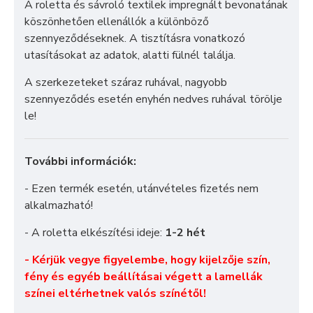
A roletta és sávroló textilek impregnált bevonatának
köszönhetően ellenállók a különböző
szennyeződéseknek. A tisztításra vonatkozó
utasításokat az adatok, alatti fülnél találja.
A szerkezeteket száraz ruhával, nagyobb
szennyeződés esetén enyhén nedves ruhával törölje
le!
További információk:
- Ezen termék esetén, utánvételes fizetés nem
alkalmazható!
- A roletta elkészítési ideje:
1-2 hét
- Kérjük vegye figyelembe, hogy kijelzője szín,
fény és egyéb beállításai végett a lamellák
színei eltérhetnek valós színétől!