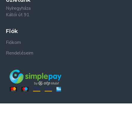
Üzletünk
Nyíregyháza
Kállói út 91.
Fiók
Fiókom
Rendeléseim
ER-ZSO Kft. © Minden jog fenntartva.