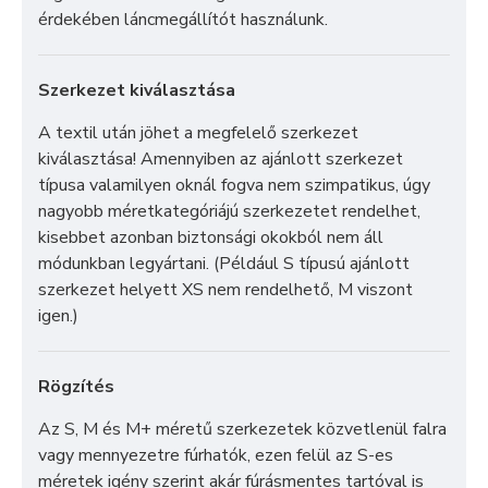
érdekében láncmegállítót használunk.
Szerkezet kiválasztása
A textil után jöhet a megfelelő szerkezet
kiválasztása! Amennyiben az ajánlott szerkezet
típusa valamilyen oknál fogva nem szimpatikus, úgy
nagyobb méretkategóriájú szerkezetet rendelhet,
kisebbet azonban biztonsági okokból nem áll
módunkban legyártani. (Például S típusú ajánlott
szerkezet helyett XS nem rendelhető, M viszont
igen.)
Rögzítés
Az S, M és M+ méretű szerkezetek közvetlenül falra
vagy mennyezetre fúrhatók, ezen felül az S-es
méretek igény szerint akár fúrásmentes tartóval is