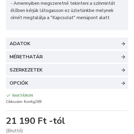
- Amennyiben megszeretné tekinteni a színmintát
élőben kérjük látogasson ez üzletünkbe melynek
címét megtalálja a "
Kapcsolat
" menüpont alatt.
ADATOK
MÉRETHATÁR
SZERKEZETEK
OPCIÓK
RAKTÁRON
Cikkszám:
Konfig189
21 190 Ft -tól
(Bruttó)