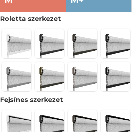
M
M+
Roletta szerkezet
Fejsínes szerkezet