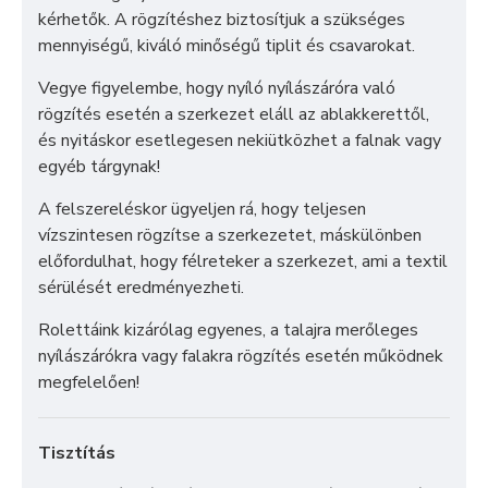
kérhetők. A rögzítéshez biztosítjuk a szükséges
mennyiségű, kiváló minőségű tiplit és csavarokat.
Vegye figyelembe, hogy nyíló nyílászáróra való
rögzítés esetén a szerkezet eláll az ablakkerettől,
és nyitáskor esetlegesen nekiütközhet a falnak vagy
egyéb tárgynak!
A felszereléskor ügyeljen rá, hogy teljesen
vízszintesen rögzítse a szerkezetet, máskülönben
előfordulhat, hogy félreteker a szerkezet, ami a textil
sérülését eredményezheti.
Rolettáink kizárólag egyenes, a talajra merőleges
nyílászárókra vagy falakra rögzítés esetén működnek
megfelelően!
Tisztítás