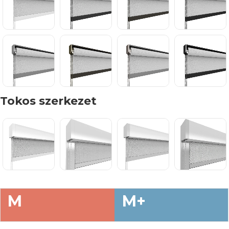
Tokos szerkezet
M
M+