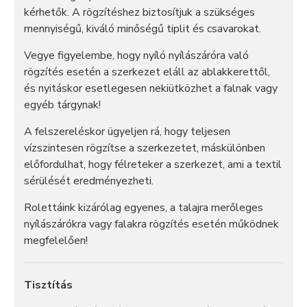
kérhetők. A rögzítéshez biztosítjuk a szükséges
mennyiségű, kiváló minőségű tiplit és csavarokat.
Vegye figyelembe, hogy nyíló nyílászáróra való
rögzítés esetén a szerkezet eláll az ablakkerettől,
és nyitáskor esetlegesen nekiütközhet a falnak vagy
egyéb tárgynak!
A felszereléskor ügyeljen rá, hogy teljesen
vízszintesen rögzítse a szerkezetet, máskülönben
előfordulhat, hogy félreteker a szerkezet, ami a textil
sérülését eredményezheti.
Rolettáink kizárólag egyenes, a talajra merőleges
nyílászárókra vagy falakra rögzítés esetén működnek
megfelelően!
Tisztítás