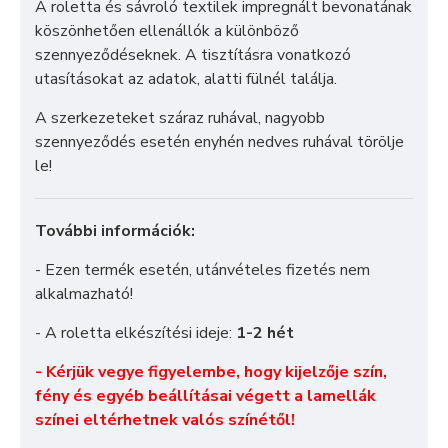
A roletta és sávroló textilek impregnált bevonatának
köszönhetően ellenállók a különböző
szennyeződéseknek. A tisztításra vonatkozó
utasításokat az adatok, alatti fülnél találja.
A szerkezeteket száraz ruhával, nagyobb
szennyeződés esetén enyhén nedves ruhával törölje
le!
További információk:
- Ezen termék esetén, utánvételes fizetés nem
alkalmazható!
- A roletta elkészítési ideje:
1-2 hét
- Kérjük vegye figyelembe, hogy kijelzője szín,
fény és egyéb beállításai végett a lamellák
színei eltérhetnek valós színétől!