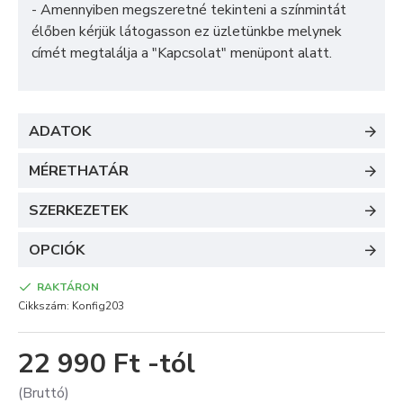
- Amennyiben megszeretné tekinteni a színmintát
élőben kérjük látogasson ez üzletünkbe melynek
címét megtalálja a "
Kapcsolat
" menüpont alatt.
ADATOK
MÉRETHATÁR
SZERKEZETEK
OPCIÓK
RAKTÁRON
Cikkszám:
Konfig203
22 990 Ft -tól
(Bruttó)