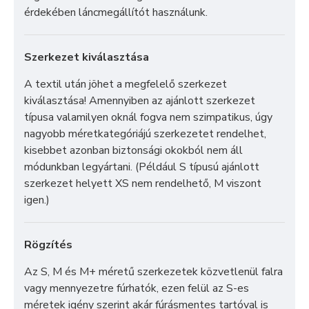
érdekében láncmegállítót használunk.
Szerkezet kiválasztása
A textil után jöhet a megfelelő szerkezet
kiválasztása! Amennyiben az ajánlott szerkezet
típusa valamilyen oknál fogva nem szimpatikus, úgy
nagyobb méretkategóriájú szerkezetet rendelhet,
kisebbet azonban biztonsági okokból nem áll
módunkban legyártani. (Például S típusú ajánlott
szerkezet helyett XS nem rendelhető, M viszont
igen.)
Rögzítés
Az S, M és M+ méretű szerkezetek közvetlenül falra
vagy mennyezetre fúrhatók, ezen felül az S-es
méretek igény szerint akár fúrásmentes tartóval is