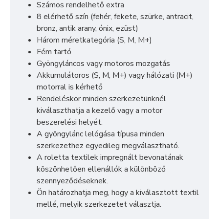
Számos rendelhető extra
8 elérhető szín (fehér, fekete, szürke, antracit,
bronz, antik arany, ónix, ezüst)
Három méretkategória (S, M, M+)
Fém tartó
Gyöngyláncos vagy motoros mozgatás
Akkumulátoros (S, M, M+) vagy hálózati (M+)
motorral is kérhető
Rendeléskor minden szerkezetünknél
kiválaszthatja a kezelő vagy a motor
beszerelési helyét.
A gyöngylánc lelógása típusa minden
szerkezethez egyedileg megválasztható.
A roletta textilek impregnált bevonatának
köszönhetően ellenállók a különböző
szennyeződéseknek.
Ön határozhatja meg, hogy a kiválasztott textil
mellé, melyik szerkezetet választja.