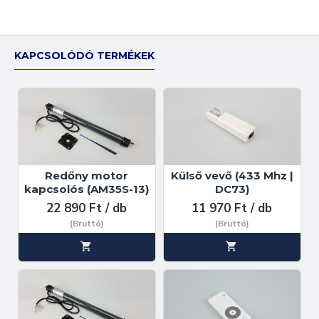
KAPCSOLÓDÓ TERMÉKEK
Redőny motor
Külső vevő (433 Mhz |
kapcsolós (AM35S-13)
DC73)
22 890 Ft / db
11 970 Ft / db
(Bruttó)
(Bruttó)