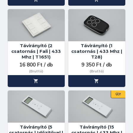
Távirányító (2
Távirányító (1
csatornás | Fali | 433
csatornás | 433 Mhz |
Mhz | T1651)
T28)
16 800 Ft / db
9 350 Ft / db
(Bruttó)
(Bruttó)
ÚJ!
Távirányító (5
Távirányító (15
csatornás | Időzítővel |
csatornás | 433 Mhz |