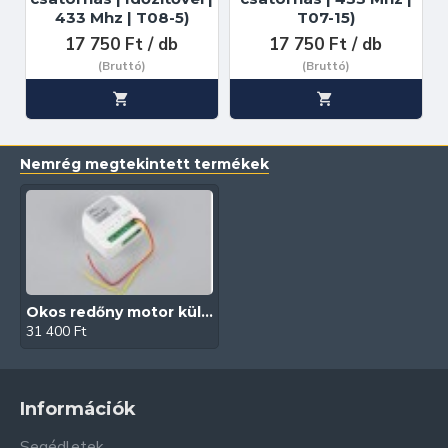
433 Mhz | T08-5)
T07-15)
17 750 Ft / db
17 750 Ft / db
(Bruttó)
(Bruttó)
Nemrég megtekintett termékek
Okos redőny motor külső vevő (RW02 | Wifi | 433Mhz)
31 400 Ft
Információk
Segédletek