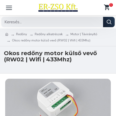
0
Redőny
Redőny alkatrészek
Motor | Távirányító
Okos redőny motor külső vevő (RW02 | Wifi | 433Mhz)
Okos redőny motor külső vevő
(RW02 | Wifi | 433Mhz)