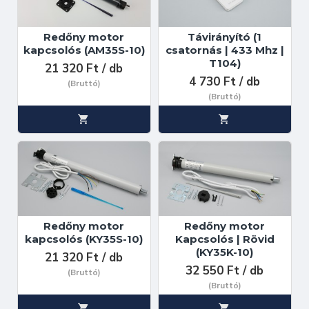
Redőny motor
Távirányító (1
kapcsolós (AM35S-10)
csatornás | 433 Mhz |
T104)
21 320 Ft / db
4 730 Ft / db
(Bruttó)
(Bruttó)
Redőny motor
Redőny motor
kapcsolós (KY35S-10)
Kapcsolós | Rövid
(KY35K-10)
21 320 Ft / db
32 550 Ft / db
(Bruttó)
(Bruttó)