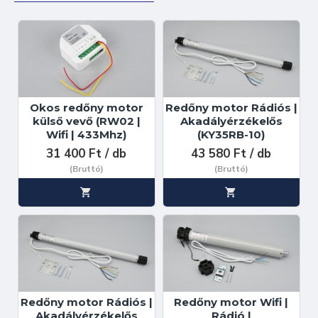
Okos redőny motor
Redőny motor Rádiós |
külső vevő (RW02 |
Akadályérzékelős
Wifi | 433Mhz)
(KY35RB-10)
31 400 Ft / db
43 580 Ft / db
(Bruttó)
(Bruttó)
Redőny motor Rádiós |
Redőny motor Wifi |
Akadályérzékelős
Rádió |