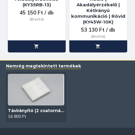
(KY35RB-13)
Akadályérzékelő |
Kétirányú
45 150 Ft / db
kommunikáció | Rövid
(Bruttó)
(KY45W-10K)
53 130 Ft / db
(Bruttó)
Nemrég megtekintett termékek
Távirányító (2 csatornás | Fali | 433 Mhz | T1651)
16 800 Ft