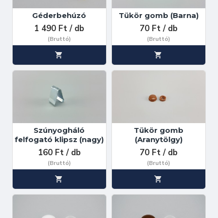
Géderbehúzó
Tükör gomb (Barna)
1 490 Ft / db
70 Ft / db
(Bruttó)
(Bruttó)
Szúnyogháló
Tükör gomb
felfogató klipsz (nagy)
(Aranytölgy)
160 Ft / db
70 Ft / db
(Bruttó)
(Bruttó)