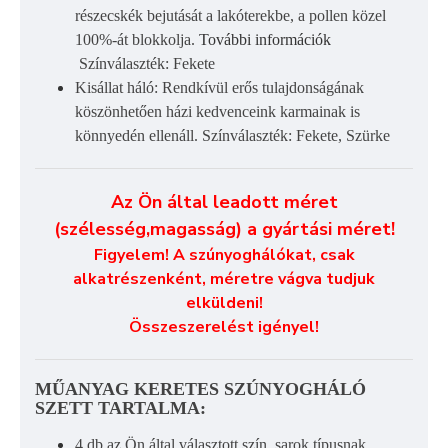
részecskék bejutását a lakóterekbe, a pollen közel
100%-át blokkolja.
További információk
Színválaszték: Fekete
Kisállat háló: Rendkívül erős tulajdonságának
köszönhetően házi kedvenceink karmainak is
könnyedén ellenáll. Színválaszték: Fekete, Szürke
Az Ön által leadott méret
(szélesség,magasság) a gyártási méret!
Figyelem! A szúnyoghálókat, csak
alkatrészenként, méretre vágva tudjuk
elküldeni!
Összeszerelést igényel!
MŰANYAG KERETES SZÚNYOGHÁLÓ
SZETT TARTALMA:
4 db az Ön által választott szín, sarok típusnak