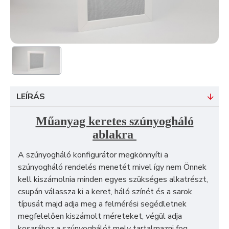
LEÍRÁS
Műanyag keretes szúnyogháló
ablakra
A szúnyogháló konfigurátor megkönnyíti a
szúnyogháló rendelés menetét mivel így nem Önnek
kell kiszámolnia minden egyes szükséges alkatrészt,
csupán válassza ki a keret, háló színét és a sarok
típusát majd adja meg a felmérési segédletnek
megfelelően kiszámolt méreteket, végül adja
kosarához a szúnyoghálót mely tartalmazni fog