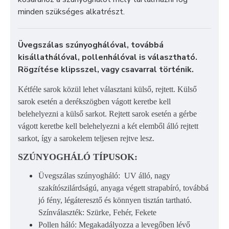
minden szükséges alkatrészt.
Üvegszálas szúnyoghálóval, továbbá
kisállathálóval, pollenhálóval is választható.
Rögzítése klipsszel, vagy csavarral történik.
Kétféle sarok közül lehet választani külső, rejtett. Külső
sarok esetén a derékszögben vágott keretbe kell
belehelyezni a külső sarkot. Rejtett sarok esetén a gérbe
vágott keretbe kell belehelyezni a két elemből álló rejtett
sarkot, így a sarokelem teljesen rejtve lesz.
SZÚNYOGHÁLÓ TÍPUSOK:
Üvegszálas szúnyogháló: UV álló, nagy
szakítószilárdságú, anyaga végett strapabíró, továbbá
jó fény, légáteresztő és könnyen tisztán tartható.
Színválaszték: Szürke, Fehér, Fekete
Pollen háló: Megakadályozza a levegőben lévő