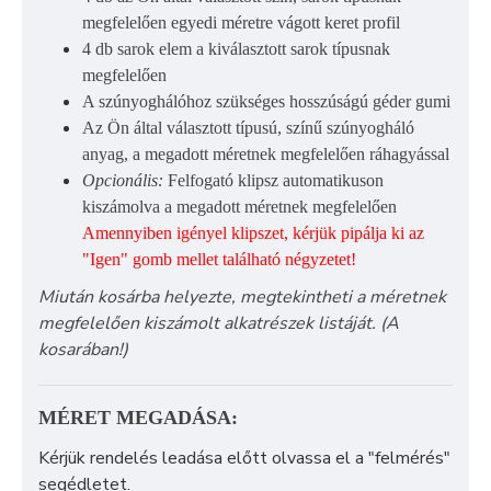
megfelelően egyedi méretre vágott keret profil
4 db sarok elem a kiválasztott sarok típusnak
megfelelően
A szúnyoghálóhoz szükséges hosszúságú géder gumi
Az Ön által választott típusú, színű szúnyogháló
anyag, a megadott méretnek megfelelően ráhagyással
Opcionális:
Felfogató klipsz automatikuson
kiszámolva a megadott méretnek megfelelően
Amennyiben igényel klipszet, kérjük pipálja ki az
"Igen" gomb mellet található négyzetet!
Miután kosárba helyezte, megtekintheti a méretnek
megfelelően kiszámolt alkatrészek listáját. (A
kosarában!)
MÉRET MEGADÁSA:
Kérjük rendelés leadása előtt olvassa el a "felmérés"
segédletet.