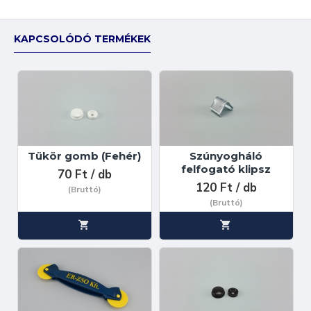
KAPCSOLÓDÓ TERMÉKEK
Tükör gomb (Fehér)
Szúnyogháló
felfogató klipsz
70 Ft / db
120 Ft / db
(Bruttó)
(Bruttó)