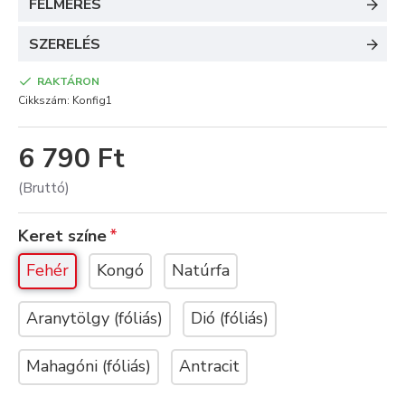
FELMÉRÉS
SZERELÉS
RAKTÁRON
Cikkszám:
Konfig1
6 790 Ft
(Bruttó)
Keret színe
Fehér
Kongó
Natúrfa
Aranytölgy (fóliás)
Dió (fóliás)
Mahagóni (fóliás)
Antracit