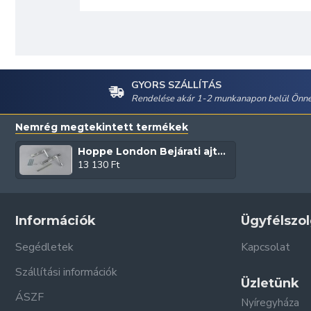
GYORS SZÁLLÍTÁS
Rendelése akár 1-2 munkanapon belül Önné
Nemrég megtekintett termékek
Hoppe London Bejárati ajtó kilincs (Ezüst/F1)
13 130 Ft
Információk
Ügyfélszol
Segédletek
Kapcsolat
Szállítási információk
Üzletünk
ÁSZF
Nyíregyháza