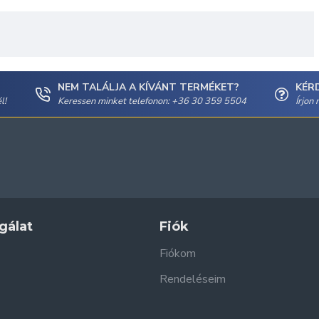
NEM TALÁLJA A KÍVÁNT TERMÉKET?
KÉR
l!
Keressen minket telefonon: +36 30 359 5504
Írjon
gálat
Fiók
Fiókom
Rendeléseim