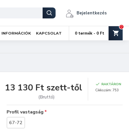
Bejelentkezés
0
0 termék - 0 Ft
I INFORMÁCIÓK
KAPCSOLAT
13 130 Ft szett-től
RAKTÁRON
Cikkszám:
753
(Bruttó)
Profil vastagság
67-72