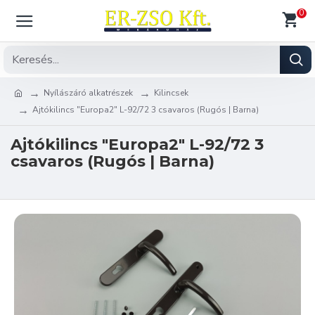
0
Nyílászáró alkatrészek
Kilincsek
Ajtókilincs "Europa2" L-92/72 3 csavaros (Rugós | Barna)
Ajtókilincs "Europa2" L-92/72 3
csavaros (Rugós | Barna)