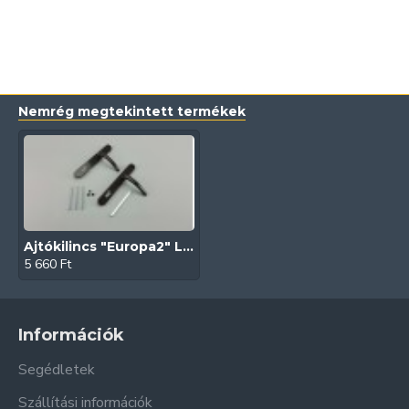
Nemrég megtekintett termékek
Ajtókilincs "Europa2" L-92/72 3 csavaros (Rugós | Barna)
5 660 Ft
Információk
Segédletek
Szállítási információk