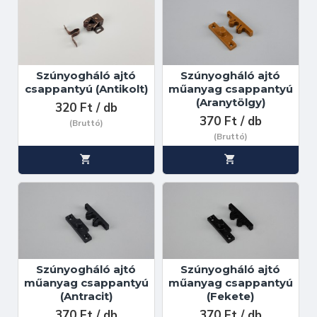
Szúnyogháló ajtó
Szúnyogháló ajtó
csappantyú (Antikolt)
műanyag csappantyú
(Aranytölgy)
320 Ft / db
370 Ft / db
(Bruttó)
(Bruttó)
Szúnyogháló ajtó
Szúnyogháló ajtó
műanyag csappantyú
műanyag csappantyú
(Antracit)
(Fekete)
370 Ft / db
370 Ft / db