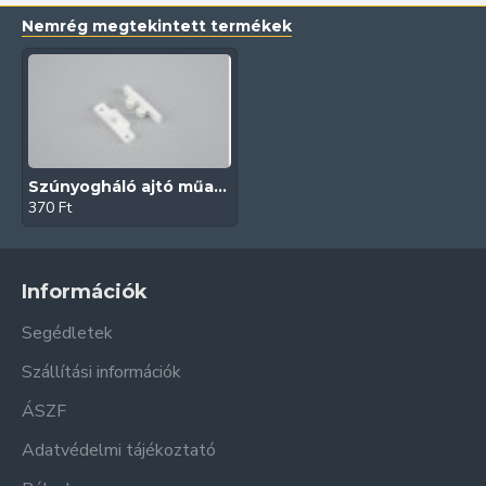
Nemrég megtekintett termékek
Szúnyogháló ajtó műanyag csappantyú (Fehér)
370 Ft
Információk
Segédletek
Szállítási információk
ÁSZF
Adatvédelmi tájékoztató