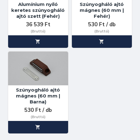
Alumínium nyíló
Szúnyogháló ajtó
keretes szúnyogháló
mágnes (60 mm |
ajtó szett (Fehér)
Fehér)
36 539 Ft
530 Ft / db
(Bruttó)
(Bruttó)
Szúnyogháló ajtó
mágnes (60 mm |
Barna)
530 Ft / db
(Bruttó)