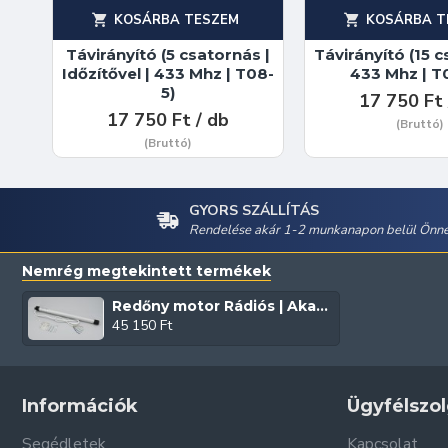
KOSÁRBA TESZEM
KOSÁRBA T
Távirányító (5 csatornás |
Távirányító (15 c
Időzítővel | 433 Mhz | T08-
433 Mhz | T
5)
17 750 Ft 
17 750 Ft / db
(Bruttó)
(Bruttó)
GYORS SZÁLLÍTÁS
Rendelése akár 1-2 munkanapon belül Önné
Nemrég megtekintett termékek
Redőny motor Rádiós | Akadályérzékelős (KY35RB-13)
45 150 Ft
Információk
Ügyfélszol
Segédletek
Kapcsolat