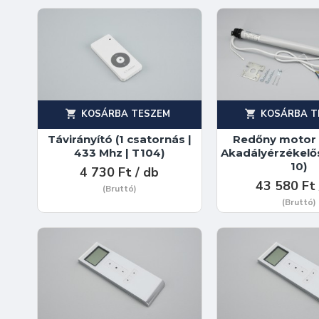
KOSÁRBA TESZEM
KOSÁRBA T
Távirányító (1 csatornás |
Redőny motor 
433 Mhz | T104)
Akadályérzékelő
10)
4 730 Ft / db
43 580 Ft 
(Bruttó)
(Bruttó)