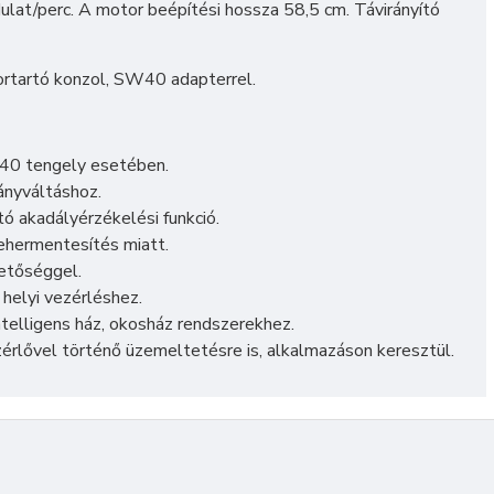
lat/perc. A motor beépítési hossza 58,5 cm. Távirányító
tortartó konzol, SW40 adapterrel.
40 tengely esetében.
ányváltáshoz.
ó akadályérzékelési funkció.
ehermentesítés miatt.
hetőséggel.
helyi vezérléshez.
ntelligens ház, okosház rendszerekhez.
rlővel történő üzemeltetésre is, alkalmazáson keresztül.