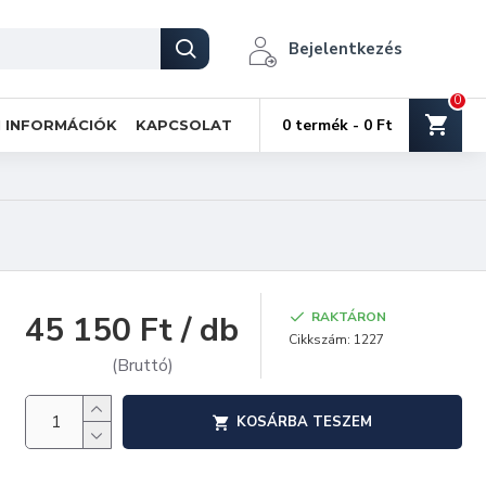
Bejelentkezés
0
0 termék - 0 Ft
I INFORMÁCIÓK
KAPCSOLAT
45 150 Ft / db
RAKTÁRON
Cikkszám:
1227
(Bruttó)
KOSÁRBA TESZEM