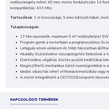
redőnytengely méret 40 mm, motor fordulatszám 14 fordu
kompatibilitás: 433 Mhz.
Tartozékok
: 1 m hosszúságú, 5 eres hálózati kábel, mo
Tulajdonságok:
13 Nm nyomaték, maximum 9 m² redőnyfelület SW
Program gomb a motorfejen a programozáshoz és ir
Lefagyás elleni védelem és több fokozatban állíthat
Akadály észlelésekor visszapörgetés funkcióval a t
Elektronikus végállás, köztes pozíció beállításai le
Kiegészíthető mechanikus külső nyomógombbal is a 
Ideális választás lehet otthonautomatizálási vagy i
A motor integrálható a DD7002B központi okosvezé
KAPCSOLÓDÓ TERMÉKEK