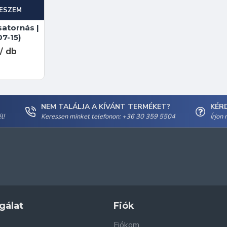
ESZEM
satornás |
07-15)
/ db
NEM TALÁLJA A KÍVÁNT TERMÉKET?
KÉR
l!
Keressen minket telefonon: +36 30 359 5504
Írjon
gálat
Fiók
Fiókom