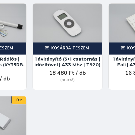
ESZEM
KOSÁRBA TESZEM
KO
Rádiós |
Távirányító (5+1 csatornás |
Távirányí
s (KY35RB-
időzítővel | 433 Mhz | T920)
Fali | 
18 480 Ft / db
16 
/ db
(Bruttó)
ÚJ!