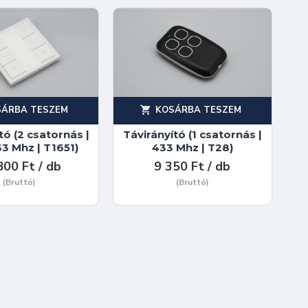
SÁRBA TESZEM
KOSÁRBA TESZEM
tó (2 csatornás |
Távirányító (1 csatornás |
433 Mhz | T1651)
433 Mhz | T28)
800 Ft / db
9 350 Ft / db
(Bruttó)
(Bruttó)