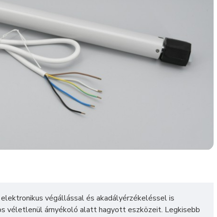
elektronikus végállással és akadályérzékeléssel is
os véletlenül árnyékoló alatt hagyott eszközeit. Legkisebb