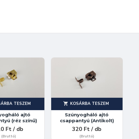
SÁRBA TESZEM
KOSÁRBA TESZEM
yogháló ajtó
Szúnyogháló ajtó
tyú (réz színű)
csappantyú (Antikolt)
0 Ft / db
320 Ft / db
(Bruttó)
(Bruttó)