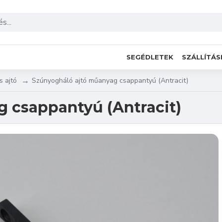
SEGÉDLETEK
SZÁLLÍTÁS
s ajtó
Szúnyogháló ajtó műanyag csappantyú (Antracit)
 csappantyú (Antracit)