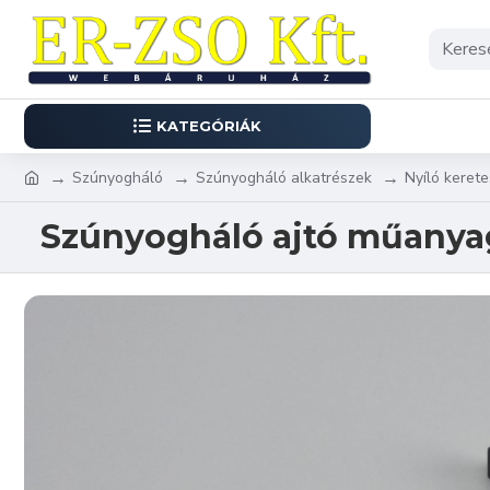
KATEGÓRIÁK
Szúnyogháló
Szúnyogháló alkatrészek
Nyíló kerete
Szúnyogháló ajtó műanyag