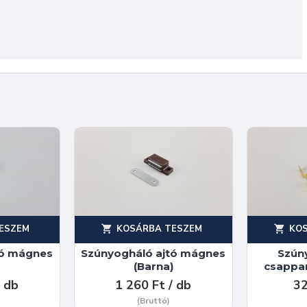
ESZEM
KOSÁRBA TESZEM
KO
tó mágnes
Szúnyogháló ajtó mágnes
Szún
)
(Barna)
csappan
/ db
1 260 Ft / db
32
(Bruttó)