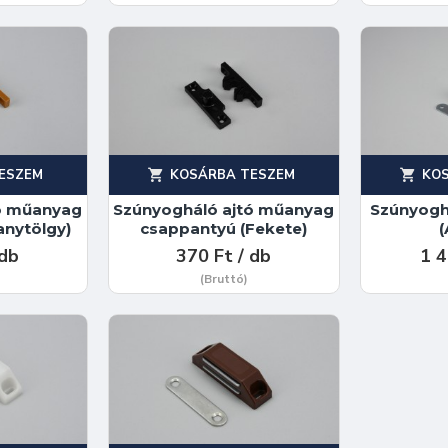
ESZEM
KOSÁRBA TESZEM
KO
ó műanyag
Szúnyogháló ajtó műanyag
Szúnyogh
anytölgy)
csappantyú (Fekete)
(
 db
370 Ft / db
1 4
(Bruttó)