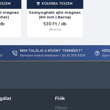
ESZEM
KOSÁRBA TESZEM
tó mágnes
Szúnyogháló ajtó mágnes
ehér)
(60 mm | Barna)
 db
530 Ft / db
(Bruttó)
NEM TALÁLJA A KÍVÁNT TERMÉKET?
KÉR
l!
Keressen minket telefonon: +36 30 359 5504
Írjon
gálat
Fiók
Fiókom