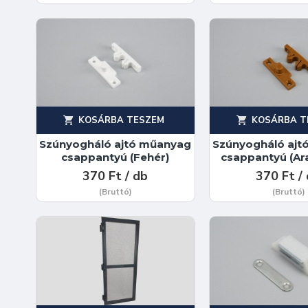
KOSÁRBA TESZEM
KOSÁRBA T
Szúnyogháló ajtó műanyag
Szúnyogháló ajt
csappantyú (Fehér)
csappantyú (Ar
370 Ft / db
370 Ft /
(Bruttó)
(Bruttó)