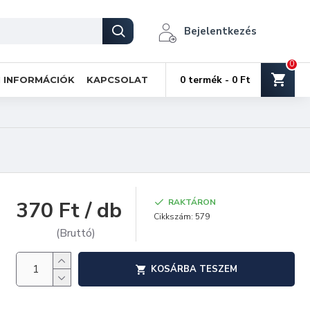
Bejelentkezés
0
0 termék - 0 Ft
I INFORMÁCIÓK
KAPCSOLAT
370 Ft / db
RAKTÁRON
Cikkszám:
579
(Bruttó)
KOSÁRBA TESZEM