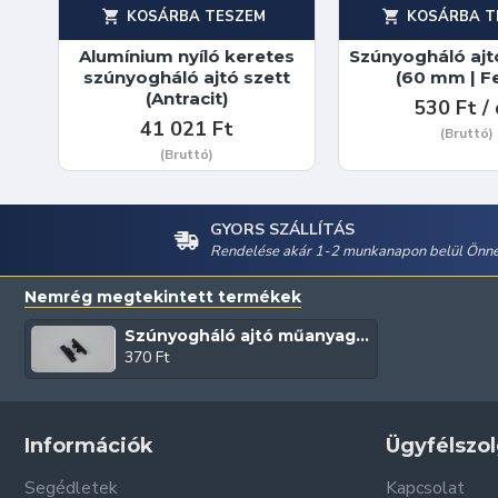
KOSÁRBA TESZEM
KOSÁRBA T
Alumínium nyíló keretes
Szúnyogháló aj
szúnyogháló ajtó szett
(60 mm | F
(Antracit)
530 Ft /
41 021 Ft
(Bruttó)
(Bruttó)
GYORS SZÁLLÍTÁS
Rendelése akár 1-2 munkanapon belül Önné
Nemrég megtekintett termékek
Szúnyogháló ajtó műanyag csappantyú (Antracit)
370 Ft
Információk
Ügyfélszol
Segédletek
Kapcsolat