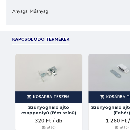
Anyaga: Műanyag
KAPCSOLÓDÓ TERMÉKEK
KOSÁRBA TESZEM
KOSÁRBA T
Szúnyogháló ajtó
Szúnyogháló aj
csappantyú (fém színű)
(Fehér
320 Ft / db
1 260 Ft 
(Bruttó)
(Bruttó)