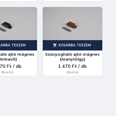
SÁRBA TESZEM
KOSÁRBA TESZEM
áló ajtó mágnes
Szúnyogháló ajtó mágnes
Antracit)
(Aranytölgy)
70 Ft / db
1 470 Ft / db
(Bruttó)
(Bruttó)