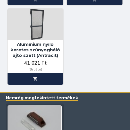
Alumínium nyíló
keretes szúnyogháló
ajtó szett (Antracit)
41 021 Ft
(Bruttó)
Nemrég megtekintett termékek