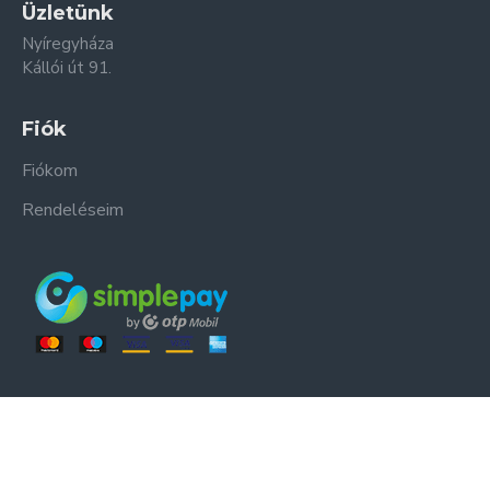
Üzletünk
Nyíregyháza
Kállói út 91.
Fiók
Fiókom
Rendeléseim
ER-ZSO Kft. © Minden jog fenntartva.