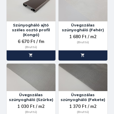
Szúnyogháló ajtó
Üvegszálas
széles osztó profil
szúnyogháló (Fehér)
(Kongó)
1 680 Ft / m2
6 670 Ft / fm
(Bruttó)
(Bruttó)
Üvegszálas
Üvegszálas
szúnyogháló (Szürke)
szúnyogháló (Fekete)
1 030 Ft / m2
1 370 Ft / m2
(Bruttó)
(Bruttó)