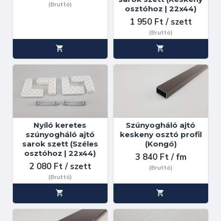
(Bruttó)
osztóhoz | 22x44)
1 950 Ft / szett
(Bruttó)
Nyíló keretes
Szúnyogháló ajtó
szúnyogháló ajtó
keskeny osztó profil
sarok szett (Széles
(Kongó)
osztóhoz | 22x44)
3 840 Ft / fm
2 080 Ft / szett
(Bruttó)
(Bruttó)