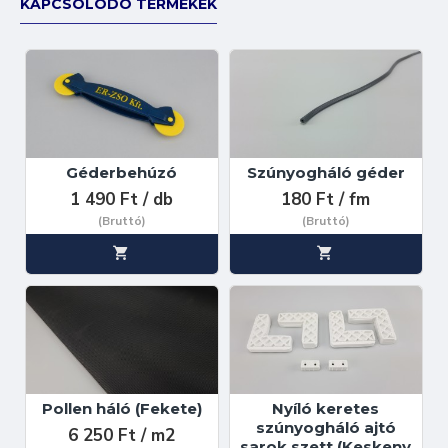
KAPCSOLÓDÓ TERMÉKEK
Géderbehúzó
Szúnyogháló géder
1 490 Ft / db
180 Ft / fm
(Bruttó)
(Bruttó)
Pollen háló (Fekete)
Nyíló keretes
szúnyogháló ajtó
6 250 Ft / m2
sarok szett (Keskeny