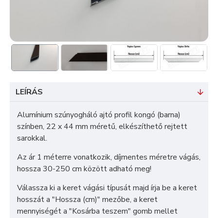
LEÍRÁS
Alumínium szúnyogháló ajtó profil kongó (barna)
színben, 22 x 44 mm méretű, elkészíthető rejtett
sarokkal.
Az ár 1 méterre vonatkozik, díjmentes méretre vágás,
hossza 30-250 cm között adható meg!
Válassza ki a keret vágási típusát majd írja be a keret
hosszát a "Hossza (cm)" mezőbe, a keret
mennyiségét a "Kosárba teszem" gomb mellet