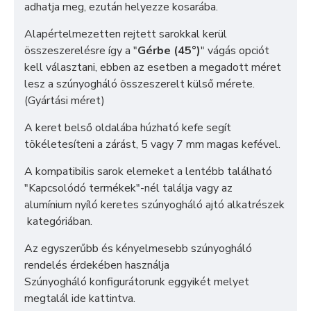
adhatja meg, ezután helyezze kosarába.
Alapértelmezetten rejtett sarokkal kerül
összeszerelésre így a "
Gérbe (45°)
" vágás opciót
kell választani, ebben az esetben a megadott méret
lesz a szúnyogháló összeszerelt külső mérete.
(Gyártási méret)
A keret belső oldalába húzható kefe segít
tökéletesíteni a zárást, 5 vagy 7 mm magas kefével.
A kompatibilis sarok elemeket a lentébb található
"Kapcsolódó termékek"-nél találja vagy az
alumínium nyíló keretes szúnyogháló ajtó alkatrészek
kategóriában.
Az egyszerűbb és kényelmesebb szúnyogháló
rendelés érdekében használja
Szúnyogháló konfigurátorunk
eggyikét melyet
megtalál
ide kattintva
.