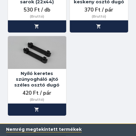
sarok (22x44)
keskeny osztó dugó
530 Ft / db
370 Ft / pár
(Bruttó)
(Bruttó)
Nyíló keretes
szúnyogháló ajtó
széles osztó dugó
420 Ft / pár
(Bruttó)
Nemrég megtekintett termékek