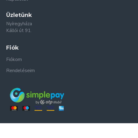
Üzletünk
Nyíregyháza
Kállói út 91.
Fiók
Fiókom
Rendeléseim
ER-ZSO Kft. © Minden jog fenntartva.