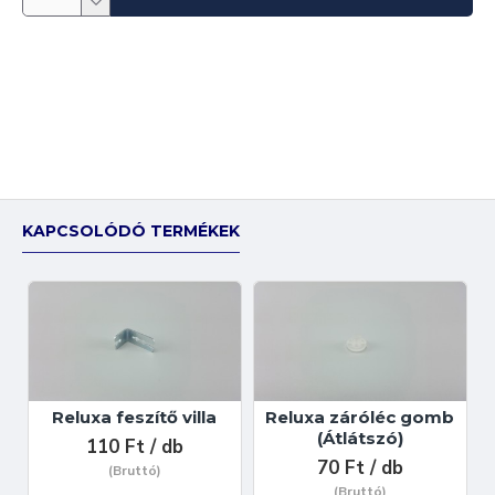
KAPCSOLÓDÓ TERMÉKEK
Reluxa feszítő villa
Reluxa záróléc gomb
(Átlátszó)
110 Ft / db
70 Ft / db
(Bruttó)
(Bruttó)