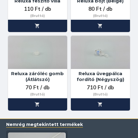
Reluxa feszítő villa
Reluxa bojt (Beige)
110 Ft / db
80 Ft / db
(Bruttó)
(Bruttó)
Reluxa záróléc gomb
Reluxa üvegpálca
(Átlátszó)
fordító (Négyszög)
70 Ft / db
710 Ft / db
(Bruttó)
(Bruttó)
Nemrég megtekintett termékek