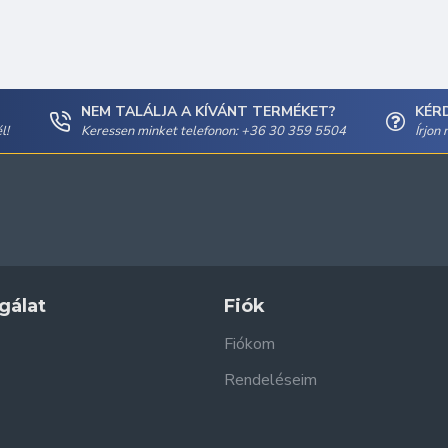
NEM TALÁLJA A KÍVÁNT TERMÉKET?
KÉR
l!
Keressen minket telefonon: +36 30 359 5504
Írjon
gálat
Fiók
Fiókom
Rendeléseim