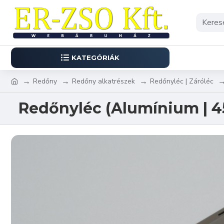
KATEGÓRIÁK
Redőny
Redőny alkatrészek
Redőnyléc | Záróléc
Redőnyléc (Alumínium | 4