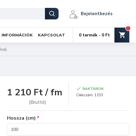
Bejelentkezés
0
0 termék - 0 Ft
I INFORMÁCIÓK
KAPCSOLAT
íva)
1 210 Ft / fm
RAKTÁRON
Cikkszám:
1333
(Bruttó)
Hossza (cm)