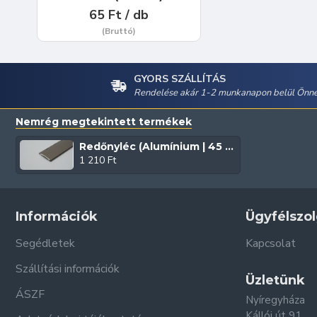
65 Ft / db
(Bruttó)
GYORS SZÁLLÍTÁS
Rendelése akár 1-2 munkanapon belül Önné
Nemrég megtekintett termékek
Redőnyléc (Alumínium | 45 mm | Olíva)
1 210 Ft
Információk
Ügyfélszol
Segédletek
Kapcsolat
Szállítási információk
Üzletünk
ÁSZF
Nyíregyháza
Kállói út 91.