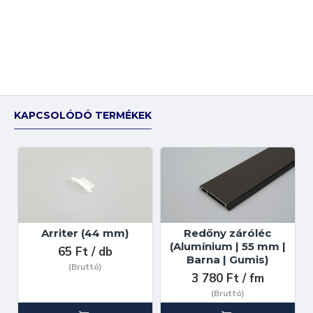
KAPCSOLÓDÓ TERMÉKEK
Arriter (44 mm)
Redőny záróléc
(Alumínium | 55 mm |
65 Ft / db
Barna | Gumis)
(Bruttó)
3 780 Ft / fm
(Bruttó)