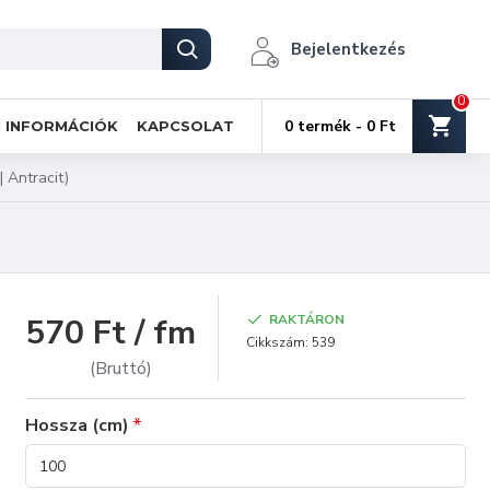
Bejelentkezés
0
0 termék - 0 Ft
I INFORMÁCIÓK
KAPCSOLAT
 Antracit)
570 Ft / fm
RAKTÁRON
Cikkszám:
539
(Bruttó)
Hossza (cm)