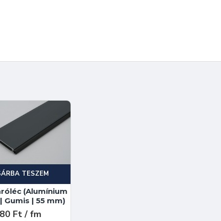
SÁRBA TESZEM
róléc (Alumínium
t | Gumis | 55 mm)
80 Ft / fm