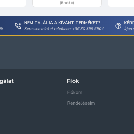
(Bruttó)
NEM TALÁLJA A KÍVÁNT TERMÉKET?
KÉR
l!
Keressen minket telefonon: +36 30 359 5504
Írjon
gálat
Fiók
Fiókom
Rendeléseim