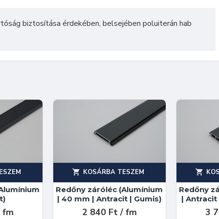
artóság biztosítása érdekében, belsejében poluiterán hab
ESZEM
KOSÁRBA TESZEM
KO
(Alumínium
Redőny záróléc (Alumínium
Redőny zá
t)
| 40 mm | Antracit | Gumis)
| Antraci
/ fm
2 840 Ft / fm
3 7