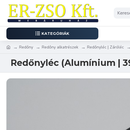
KATEGÓRIÁK
Redőny
Redőny alkatrészek
Redőnyléc | Záróléc
Redőnyléc (Alumínium | 39