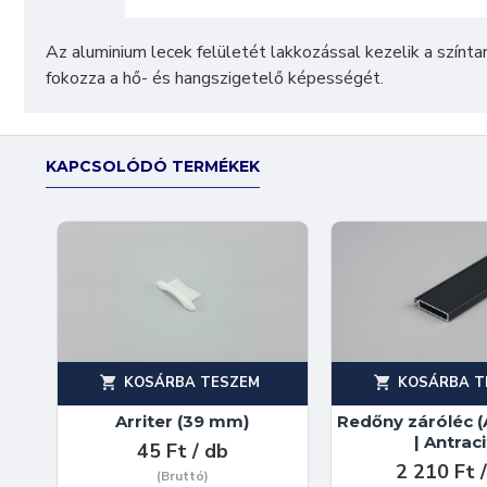
Az aluminium lecek felületét lakkozással kezelik a színt
fokozza a hő- és hangszigetelő képességét.
KAPCSOLÓDÓ TERMÉKEK
KOSÁRBA TESZEM
KOSÁRBA T
Arriter (39 mm)
Redőny záróléc 
| Antraci
45 Ft / db
2 210 Ft 
(Bruttó)