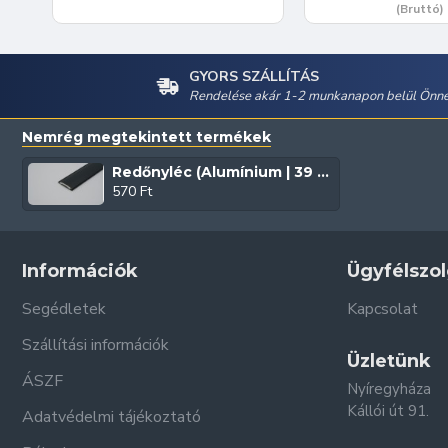
(Bruttó)
GYORS SZÁLLÍTÁS
Rendelése akár 1-2 munkanapon belül Önné
Nemrég megtekintett termékek
Redőnyléc (Alumínium | 39 mm | Antracit)
570 Ft
Információk
Ügyfélszol
Segédletek
Kapcsolat
Szállítási információk
Üzletünk
ÁSZF
Nyíregyháza
Kállói út 91.
Adatvédelmi tájékoztató