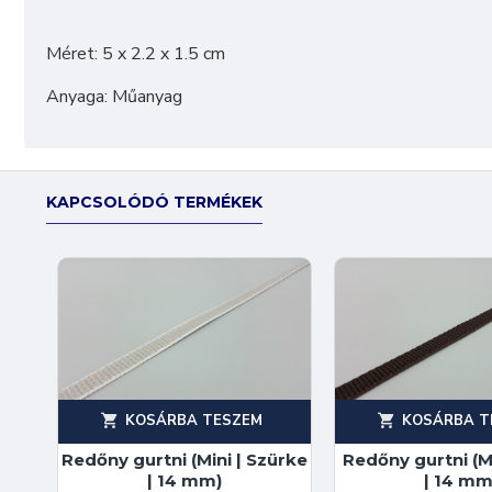
Méret: 5 x 2.2 x 1.5 cm
Anyaga: Műanyag
KAPCSOLÓDÓ TERMÉKEK
KOSÁRBA TESZEM
KOSÁRBA T
Redőny gurtni (Mini | Szürke
Redőny gurtni (Mi
| 14 mm)
| 14 mm