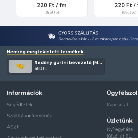
220 Ft / fm
220 Ft /
(Bruttó)
(Bruttó)
GYORS SZÁLLÍTÁS
Rendelése akár 1-2 munkanapon belül Önné
Nemrég megtekintett termékek
Redőny gurtni bevezető (Műanyag | Sárga)
680 Ft
Információk
Ügyfélszol
Segédletek
Kapcsolat
Szállítási információk
Üzletünk
ÁSZF
Nyíregyháza
Kállói út 91.