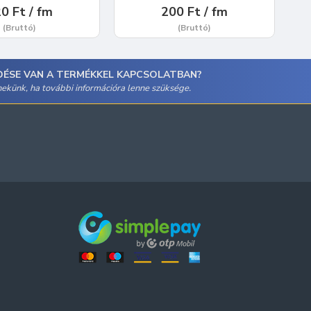
0 Ft / fm
200 Ft / fm
(Bruttó)
(Bruttó)
DÉSE VAN A TERMÉKKEL KAPCSOLATBAN?
 nekünk, ha további információra lenne szüksége.