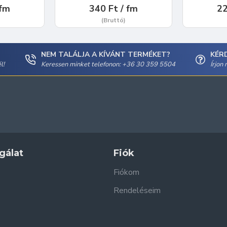
 fm
340 Ft / fm
22
(Bruttó)
NEM TALÁLJA A KÍVÁNT TERMÉKET?
KÉR
l!
Keressen minket telefonon: +36 30 359 5504
Írjon
gálat
Fiók
Fiókom
Rendeléseim