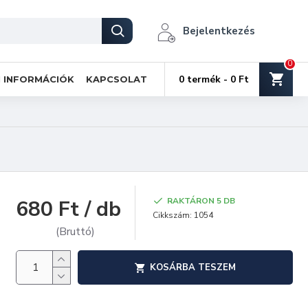
Bejelentkezés
0
0 termék - 0 Ft
I INFORMÁCIÓK
KAPCSOLAT
680 Ft / db
RAKTÁRON 5 DB
Cikkszám:
1054
(Bruttó)
KOSÁRBA TESZEM