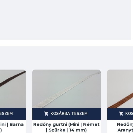
ESZEM
KOSÁRBA TESZEM
KO
ni | Barna
Redőny gurtni (Mini | Német
Redőny
)
| Szürke | 14 mm)
Aranyt