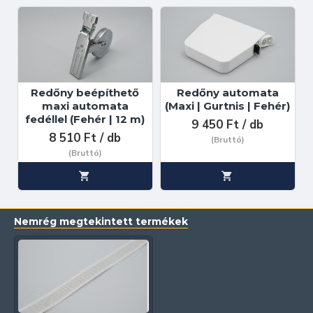
Redőny beépíthető
Redőny automata
maxi automata
(Maxi | Gurtnis | Fehér)
fedéllel (Fehér | 12 m)
9 450 Ft / db
8 510 Ft / db
(Bruttó)
(Bruttó)
Nemrég megtekintett termékek