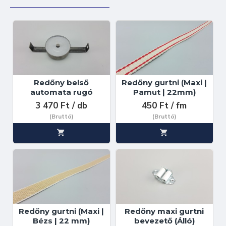
Redőny belső
Redőny gurtni (Maxi |
automata rugó
Pamut | 22mm)
3 470 Ft / db
450 Ft / fm
(Bruttó)
(Bruttó)
Redőny gurtni (Maxi |
Redőny maxi gurtni
Bézs | 22 mm)
bevezető (Álló)