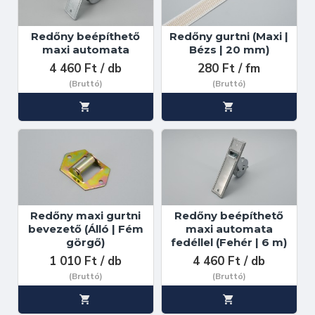
Redőny beépíthető
Redőny gurtni (Maxi |
maxi automata
Bézs | 20 mm)
4 460 Ft / db
280 Ft / fm
(Bruttó)
(Bruttó)
Redőny maxi gurtni
Redőny beépíthető
bevezető (Álló | Fém
maxi automata
görgő)
fedéllel (Fehér | 6 m)
1 010 Ft / db
4 460 Ft / db
(Bruttó)
(Bruttó)