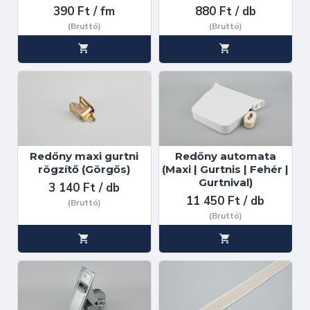
390 Ft / fm
880 Ft / db
(Bruttó)
(Bruttó)
Redőny maxi gurtni
Redőny automata
rögzítő (Görgős)
(Maxi | Gurtnis | Fehér |
Gurtnival)
3 140 Ft / db
11 450 Ft / db
(Bruttó)
(Bruttó)