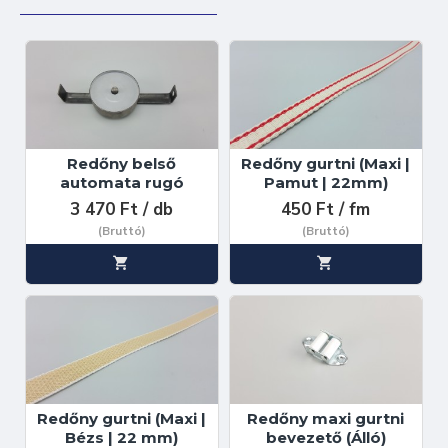
Redőny belső
Redőny gurtni (Maxi |
automata rugó
Pamut | 22mm)
3 470 Ft / db
450 Ft / fm
(Bruttó)
(Bruttó)
Redőny gurtni (Maxi |
Redőny maxi gurtni
Bézs | 22 mm)
bevezető (Álló)