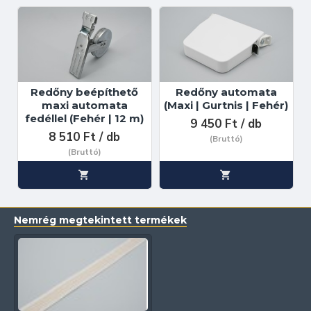
Redőny beépíthető
Redőny automata
maxi automata
(Maxi | Gurtnis | Fehér)
fedéllel (Fehér | 12 m)
9 450 Ft / db
8 510 Ft / db
(Bruttó)
(Bruttó)
Nemrég megtekintett termékek