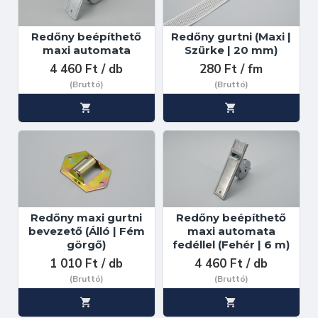
Redőny beépíthető
Redőny gurtni (Maxi |
maxi automata
Szürke | 20 mm)
4 460 Ft / db
280 Ft / fm
(Bruttó)
(Bruttó)
Redőny maxi gurtni
Redőny beépíthető
bevezető (Álló | Fém
maxi automata
görgő)
fedéllel (Fehér | 6 m)
1 010 Ft / db
4 460 Ft / db
(Bruttó)
(Bruttó)