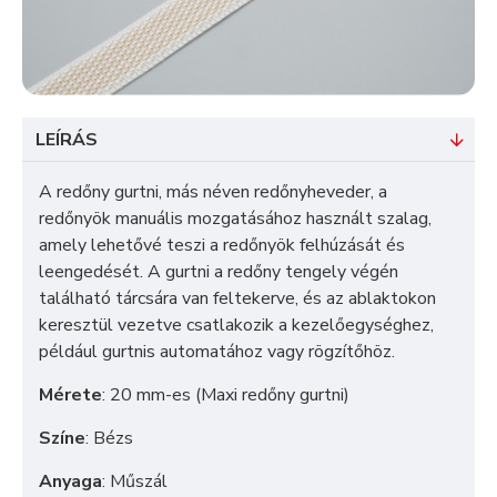
LEÍRÁS
A redőny gurtni, más néven redőnyheveder, a
redőnyök manuális mozgatásához használt szalag,
amely lehetővé teszi a redőnyök felhúzását és
leengedését. A gurtni a redőny tengely végén
található tárcsára van feltekerve, és az ablaktokon
keresztül vezetve csatlakozik a kezelőegységhez,
például gurtnis automatához vagy rögzítőhöz.
Mérete
:
20 mm-es (Maxi redőny gurtni)
Színe
: Bézs
Anyaga
: Műszál