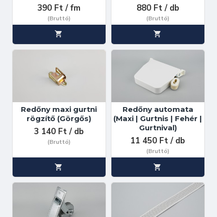
390 Ft / fm
880 Ft / db
(Bruttó)
(Bruttó)
Redőny maxi gurtni
Redőny automata
rögzítő (Görgős)
(Maxi | Gurtnis | Fehér |
Gurtnival)
3 140 Ft / db
11 450 Ft / db
(Bruttó)
(Bruttó)