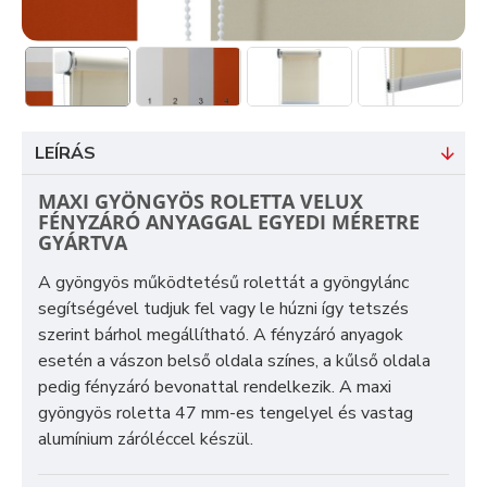
LEÍRÁS
MAXI GYÖNGYÖS ROLETTA VELUX
FÉNYZÁRÓ ANYAGGAL EGYEDI MÉRETRE
GYÁRTVA
A gyöngyös működtetésű rolettát a gyöngylánc
segítségével tudjuk fel vagy le húzni így tetszés
szerint bárhol megállítható. A fényzáró anyagok
esetén a vászon belső oldala színes, a kűlső oldala
pedig fényzáró bevonattal rendelkezik. A maxi
gyöngyös roletta 47 mm-es tengelyel és vastag
alumínium záróléccel készül.