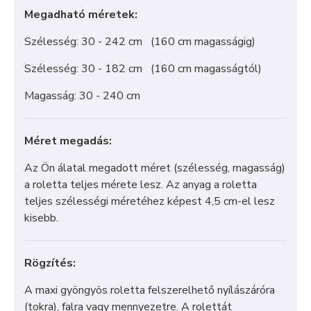
Megadható méretek:
Szélesség: 30 - 242 cm (160 cm magasságig)
Szélesség: 30 - 182 cm (160 cm magasságtól)
Magasság: 30 - 240 cm
Méret megadás:
Az Ön álatal megadott méret (szélesség, magasság)
a roletta teljes mérete lesz. Az anyag a roletta
teljes szélességi méretéhez képest 4,5 cm-el lesz
kisebb.
Rögzítés:
A maxi gyöngyös roletta felszerelhető nyílászáróra
(tokra), falra vagy mennyezetre. A rolettát