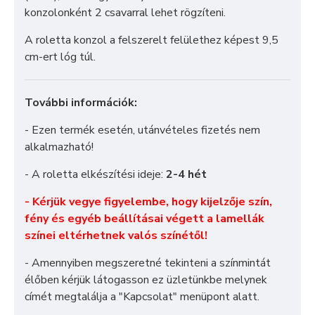
konzolonként 2 csavarral lehet rögzíteni.
A roletta konzol a felszerelt felülethez képest 9,5
cm-ert lóg túl.
További információk:
- Ezen termék esetén, utánvételes fizetés nem
alkalmazható!
- A roletta elkészítési ideje:
2-4 hét
- Kérjük vegye figyelembe, hogy kijelzője szín,
fény és egyéb beállításai végett a lamellák
színei eltérhetnek valós színétől!
- Amennyiben megszeretné tekinteni a színmintát
élőben kérjük látogasson ez üzletünkbe melynek
címét megtalálja a "
Kapcsolat
" menüpont alatt.