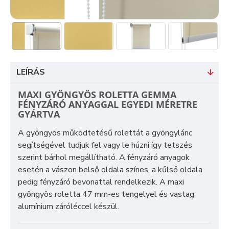
LEÍRÁS
MAXI GYÖNGYÖS ROLETTA GEMMA
FÉNYZÁRÓ ANYAGGAL EGYEDI MÉRETRE
GYÁRTVA
A gyöngyös működtetésű rolettát a gyöngylánc
segítségével tudjuk fel vagy le húzni így tetszés
szerint bárhol megállítható. A fényzáró anyagok
esetén a vászon belső oldala színes, a kűlső oldala
pedig fényzáró bevonattal rendelkezik. A maxi
gyöngyös roletta 47 mm-es tengelyel és vastag
alumínium záróléccel készül.