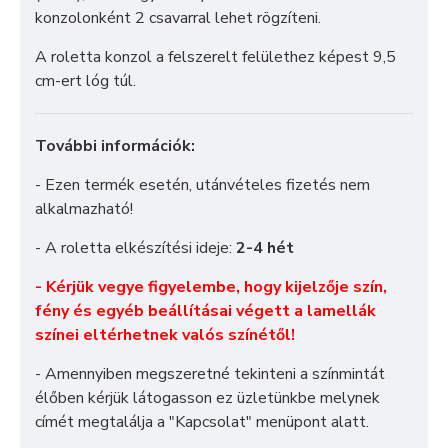
konzolonként 2 csavarral lehet rögzíteni.
A roletta konzol a felszerelt felülethez képest 9,5
cm-ert lóg túl.
További információk:
- Ezen termék esetén, utánvételes fizetés nem
alkalmazható!
- A roletta elkészítési ideje:
2-4 hét
- Kérjük vegye figyelembe, hogy kijelzője szín,
fény és egyéb beállításai végett a lamellák
színei eltérhetnek valós színétől!
- Amennyiben megszeretné tekinteni a színmintát
élőben kérjük látogasson ez üzletünkbe melynek
címét megtalálja a "
Kapcsolat
" menüpont alatt.