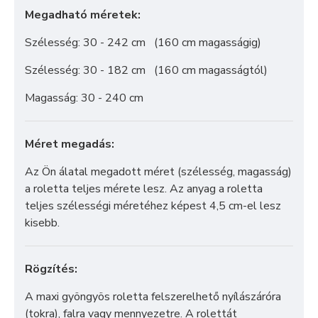
Megadható méretek:
Szélesség: 30 - 242 cm (160 cm magasságig)
Szélesség: 30 - 182 cm (160 cm magasságtól)
Magasság: 30 - 240 cm
Méret megadás:
Az Ön álatal megadott méret (szélesség, magasság)
a roletta teljes mérete lesz. Az anyag a roletta
teljes szélességi méretéhez képest 4,5 cm-el lesz
kisebb.
Rögzítés:
A maxi gyöngyös roletta felszerelhető nyílászáróra
(tokra), falra vagy mennyezetre. A rolettát