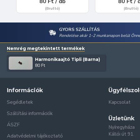
80 Ft / db
80 Ft / 
(Bruttó)
(Bruttó)
GYORS SZÁLLÍTÁS
Rendelése akár 1-2 munkanapon belül Önné
Nemrég megtekintett termékek
Harmonikaajtó Tipli (Barna)
80 Ft
Információk
Ügyfélszol
Segédletek
Kapcsolat
Szállítási információk
Üzletünk
ÁSZF
Nyíregyháza
Kállói út 91.
Adatvédelmi tájékoztató