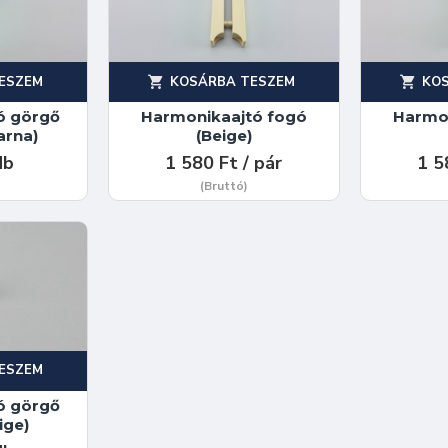
ESZEM
KOSÁRBA TESZEM
KO
ó görgő
Harmonikaajtó fogó
Harmo
arna)
(Beige)
db
1 580 Ft / pár
1 5
(Bruttó)
ESZEM
ó görgő
ige)