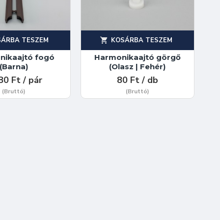
SÁRBA TESZEM
KOSÁRBA TESZEM
nikaajtó fogó
Harmonikaajtó görgő
(Barna)
(Olasz | Fehér)
80 Ft / pár
80 Ft / db
(Bruttó)
(Bruttó)