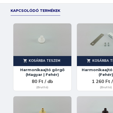
KAPCSOLÓDÓ TERMÉKEK
KOSÁRBA TESZEM
KOSÁRBA T
Harmonikaajtó görgő
Harmonikaajt
(Magyar | Fehér)
(Fehér
80 Ft / db
1 260 Ft 
(Bruttó)
(Bruttó)