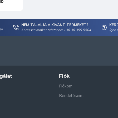
db
NEM TALÁLJA A KÍVÁNT TERMÉKET?
KÉR
l!
Keressen minket telefonon: +36 30 359 5504
Írjon
gálat
Fiók
Fiókom
Rendeléseim