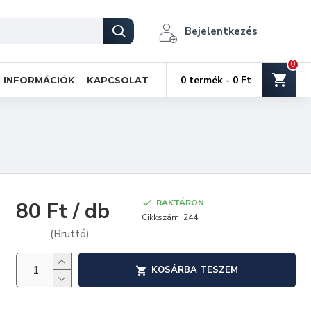
Bejelentkezés
0
0 termék - 0 Ft
I INFORMÁCIÓK
KAPCSOLAT
80 Ft / db
RAKTÁRON
Cikkszám:
244
(Bruttó)
KOSÁRBA TESZEM