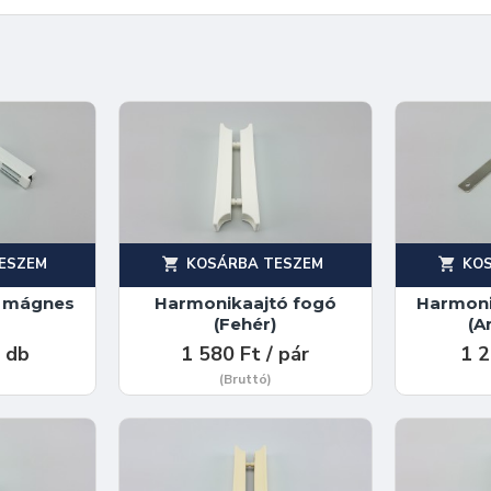
ESZEM
KOSÁRBA TESZEM
KO
ó mágnes
Harmonikaajtó fogó
Harmoni
)
(Fehér)
(A
/ db
1 580 Ft / pár
1 2
(Bruttó)