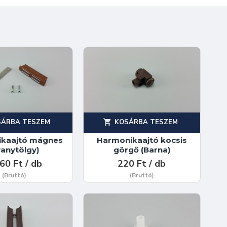
SÁRBA TESZEM
KOSÁRBA TESZEM
kaajtó mágnes
Harmonikaajtó kocsis
ranytölgy)
görgő (Barna)
60 Ft / db
220 Ft / db
(Bruttó)
(Bruttó)