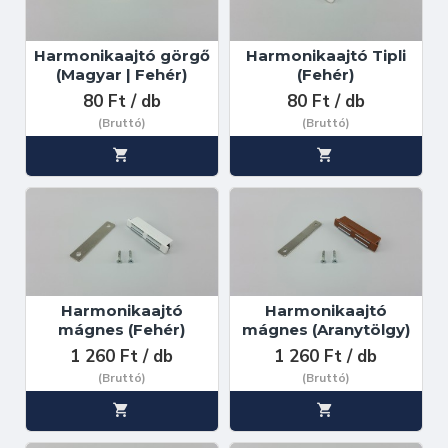
Harmonikaajtó görgő
Harmonikaajtó Tipli
(Magyar | Fehér)
(Fehér)
80 Ft / db
80 Ft / db
(Bruttó)
(Bruttó)
Harmonikaajtó
Harmonikaajtó
mágnes (Fehér)
mágnes (Aranytölgy)
1 260 Ft / db
1 260 Ft / db
(Bruttó)
(Bruttó)