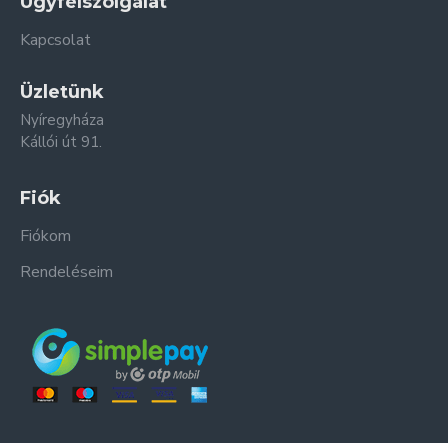
Ügyfélszolgálat
Kapcsolat
Üzletünk
Nyíregyháza
Kállói út 91.
Fiók
Fiókom
Rendeléseim