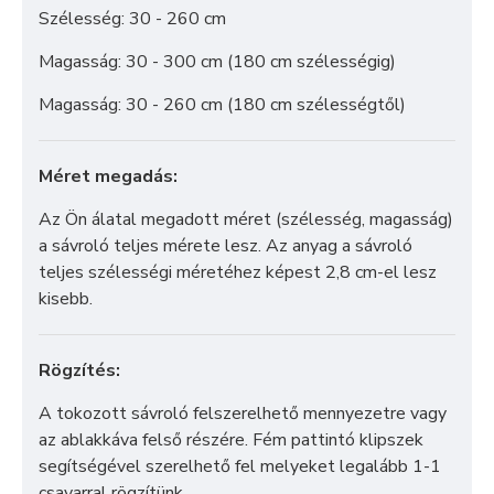
Szélesség: 30 - 260 cm
Magasság: 30 - 300 cm (180 cm szélességig)
Magasság: 30 - 260 cm (180 cm szélességtől)
Méret megadás:
Az Ön álatal megadott méret (szélesség, magasság)
a sávroló teljes mérete lesz. Az anyag a sávroló
teljes szélességi méretéhez képest 2,8 cm-el lesz
kisebb.
Rögzítés:
A tokozott sávroló felszerelhető mennyezetre vagy
az ablakkáva felső részére. Fém pattintó klipszek
segítségével szerelhető fel melyeket legalább 1-1
csavarral rögzítünk.