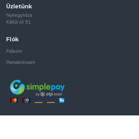
Üzletünk
Nyíregyháza
Kállói út 91.
Fiók
Fiókom
Rendeléseim
ER-ZSO Kft. © Minden jog fenntartva.