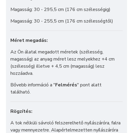
Magasság: 30 - 295,5 cm (176 cm szélességig)
Magasság: 30 - 255,5 cm (176 cm szélességtől)
Méret megadás:
Az Ön álatal megadott méretek (szélesség,
magasság) az anyag méret lesz melyekhez +4 cm
(szélesség) illetve + 4,5 cm (magasság) lesz
hozzáadva.
Bővebb információ a "
Felmérés
" pont alatt
található.
Rögzítés:
A tok nélküli sávroló felszerelhető nyílászáróra, falra
vagy mennyezetre. Alapértelmezetten nyílászáróra