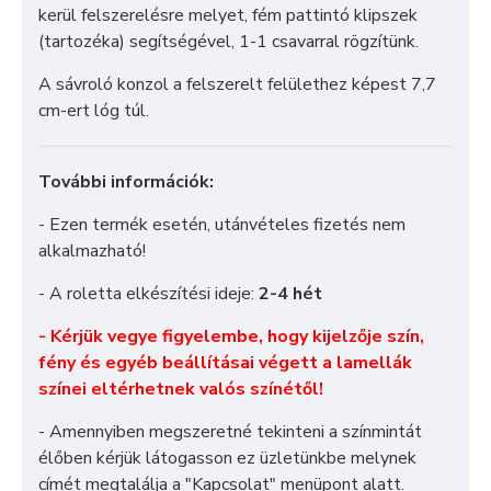
kerül felszerelésre melyet, fém pattintó klipszek
(tartozéka) segítségével, 1-1 csavarral rögzítünk.
A sávroló konzol a felszerelt felülethez képest 7,7
cm-ert lóg túl.
További információk:
- Ezen termék esetén, utánvételes fizetés nem
alkalmazható!
- A roletta elkészítési ideje:
2-4 hét
- Kérjük vegye figyelembe, hogy kijelzője szín,
fény és egyéb beállításai végett a lamellák
színei eltérhetnek valós színétől!
- Amennyiben megszeretné tekinteni a színmintát
élőben kérjük látogasson ez üzletünkbe melynek
címét megtalálja a "
Kapcsolat
" menüpont alatt.