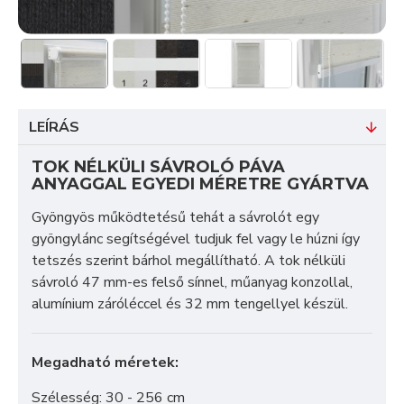
LEÍRÁS
TOK NÉLKÜLI SÁVROLÓ PÁVA
ANYAGGAL EGYEDI MÉRETRE GYÁRTVA
Gyöngyös működtetésű tehát a sávrolót egy
gyöngylánc segítségével tudjuk fel vagy le húzni így
tetszés szerint bárhol megállítható. A tok nélküli
sávroló 47 mm-es felső sínnel, műanyag konzollal,
alumínium záróléccel és 32 mm tengellyel készül.
Megadható méretek:
Szélesség: 30 - 256 cm