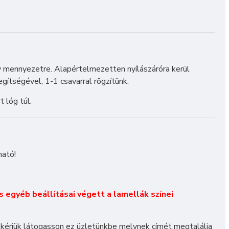
agy mennyezetre. Alapértelmezetten nyílászáróra kerül
gítségével, 1-1 csavarral rögzítünk.
 lóg túl.
ható!
és egyéb beállításai végett a lamellák színei
 kérjük látogasson ez üzletünkbe melynek címét megtalálja