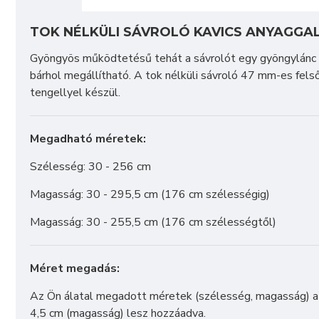
TOK NÉLKÜLI SÁVROLÓ KAVICS ANYAGGA
Gyöngyös működtetésű tehát a sávrolót egy gyöngylánc se
bárhol megállítható. A tok nélküli sávroló 47 mm-es fels
tengellyel készül.
Megadható méretek:
Szélesség: 30 - 256 cm
Magasság: 30 - 295,5 cm (176 cm szélességig)
Magasság: 30 - 255,5 cm (176 cm szélességtől)
Méret megadás:
Az Ön álatal megadott méretek (szélesség, magasság) az
4,5 cm (magasság) lesz hozzáadva.