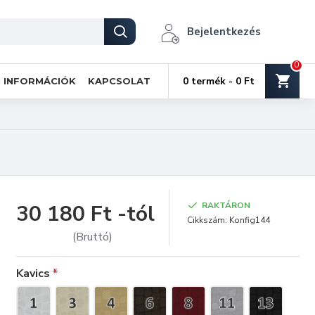
Bejelentkezés
0
0 termék - 0 Ft
I INFORMÁCIÓK
KAPCSOLAT
30 180 Ft -tól
RAKTÁRON
Cikkszám:
Konfig144
(Bruttó)
Kavics