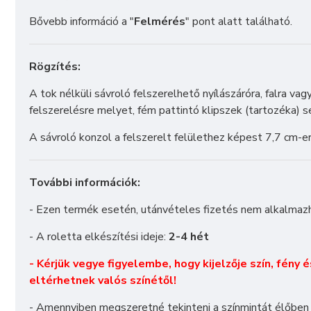
Bővebb információ a "
Felmérés
" pont alatt található.
Rögzítés:
A tok nélküli sávroló felszerelhető nyílászáróra, falra v
felszerelésre melyet, fém pattintó klipszek (tartozéka) se
A sávroló konzol a felszerelt felülethez képest 7,7 cm-ert
További információk:
- Ezen termék esetén, utánvételes fizetés nem alkalmaz
- A roletta elkészítési ideje:
2-4 hét
- Kérjük vegye figyelembe, hogy kijelzője szín, fény 
eltérhetnek valós színétől!
- Amennyiben megszeretné tekinteni a színmintát élőben