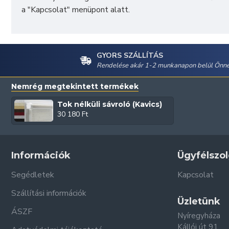
a "
Kapcsolat
" menüpont alatt.
GYORS SZÁLLÍTÁS
Rendelése akár 1-2 munkanapon belül Önné
Nemrég megtekintett termékek
Tok nélküli sávroló (Kavics)
30 180 Ft
Információk
Ügyfélszol
Segédletek
Kapcsolat
Szállítási információk
Üzletünk
ÁSZF
Nyíregyháza
Kállói út 91.