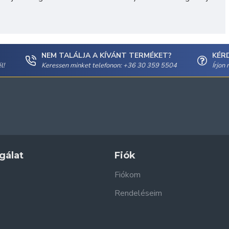
NEM TALÁLJA A KÍVÁNT TERMÉKET?
KÉR
l!
Keressen minket telefonon: +36 30 359 5504
Írjon
gálat
Fiók
Fiókom
Rendeléseim