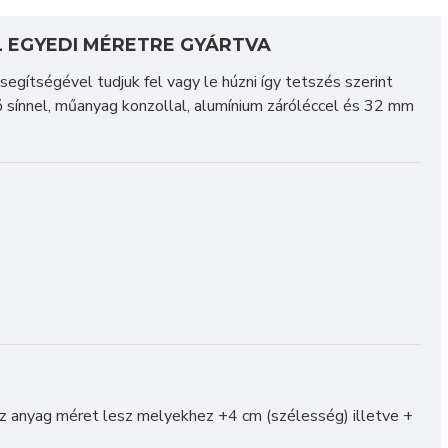
L EGYEDI MÉRETRE GYÁRTVA
gítségével tudjuk fel vagy le húzni így tetszés szerint
ő sínnel, műanyag konzollal, alumínium záróléccel és 32 mm
 anyag méret lesz melyekhez +4 cm (szélesség) illetve +