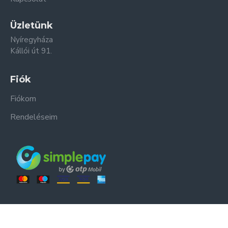
Üzletünk
Nyíregyháza
Kállói út 91.
Fiók
Fiókom
Rendeléseim
ER-ZSO Kft. © Minden jog fenntartva.