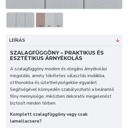
LEÍRÁS
SZALAGFÜGGÖNY – PRAKTIKUS ÉS
ESZTÉTIKUS ÁRNYÉKOLÁS
A szalagfüggöny modern és elegáns árnyékolási
megoldás, amely tökéletes választás irodákba,
otthonokba és üzlethelyiségekbe egyaránt.
Segítségével könnyedén szabályozható a beáramló
fény mennyisége, miközben dekoratív megjelenést
biztosít minden térben.
Komplett szalagfüggöny vagy csak
lamellacsere?