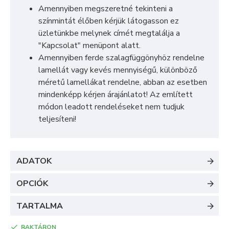
Amennyiben megszeretné tekinteni a
színmintát élőben kérjük látogasson ez
üzletünkbe melynek címét megtalálja a
"Kapcsolat" menüpont alatt.
Amennyiben ferde szalagfüggönyhöz rendelne
lamellát vagy kevés mennyiségű, különböző
méretű lamellákat rendelne, abban az esetben
mindenképp kérjen árajánlatot! Az említett
módon leadott rendeléseket nem tudjuk
teljesíteni!
ADATOK
OPCIÓK
TARTALMA
RAKTÁRON