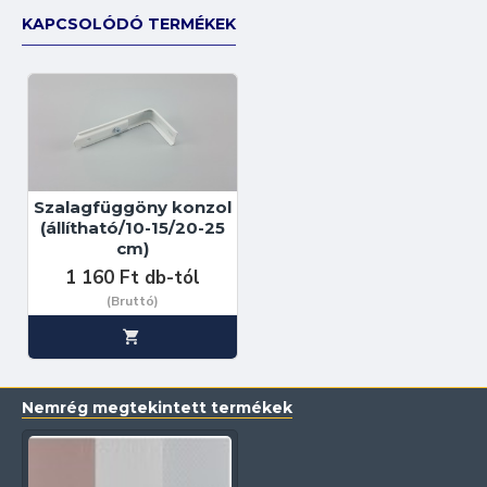
KAPCSOLÓDÓ TERMÉKEK
Szalagfüggöny konzol
(állítható/10-15/20-25
cm)
1 160 Ft db-tól
(Bruttó)
Nemrég megtekintett termékek