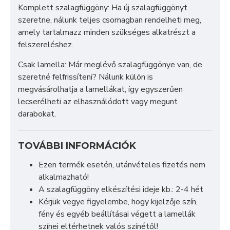
Komplett szalagfüggöny: Ha új szalagfüggönyt
szeretne, nálunk teljes csomagban rendelheti meg,
amely tartalmazz minden szükséges alkatrészt a
felszereléshez.
Csak lamella: Már meglévő szalagfüggönye van, de
szeretné felfrissíteni? Nálunk külön is
megvásárolhatja a lamellákat, így egyszerűen
lecserélheti az elhasználódott vagy megunt
darabokat.
TOVÁBBI INFORMÁCIÓK
Ezen termék esetén, utánvételes fizetés nem
alkalmazható!
A szalagfüggöny elkészítési ideje kb.: 2-4 hét
Kérjük vegye figyelembe, hogy kijelzője szín,
fény és egyéb beállításai végett a lamellák
színei eltérhetnek valós színétől!