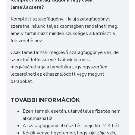
lamellacsere?
Komplett szalagfüggöny: Ha új szalagfüggönyt
szeretne, nálunk teljes csomagban rendelheti meg,
amely tartalmazz minden szükséges alkatrészt a
felszereléshez.
Csak lamella: Már meglévő szalagfüggönye van, de
szeretné felfrissíteni? Nálunk külön is
megvásárolhatja a lamellákat, így egyszerűen
lecserélheti az elhasználódott vagy megunt
darabokat.
TOVÁBBI INFORMÁCIÓK
Ezen termék esetén, utánvételes fizetés nem
alkalmazható!
A szalagfüggöny elkészítési ideje kb.: 2-4 hét
Kérjük vegye figyelembe, hogy kijelzője szín,