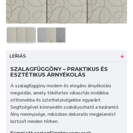
LEÍRÁS
SZALAGFÜGGÖNY – PRAKTIKUS ÉS
ESZTÉTIKUS ÁRNYÉKOLÁS
A szalagfüggöny modern és elegáns árnyékolási
megoldás, amely tökéletes választás irodákba,
otthonokba és üzlethelyiségekbe egyaránt.
Segítségével könnyedén szabályozható a beáramló
fény mennyisége, miközben dekoratív megjelenést
biztosít minden térben.
Komplett szalagfüggöny vagy csak