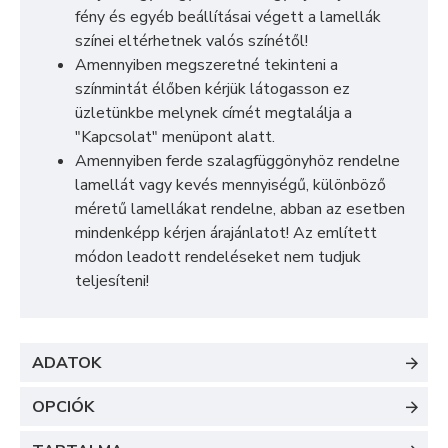
fény és egyéb beállításai végett a lamellák
színei eltérhetnek valós színétől!
Amennyiben megszeretné tekinteni a
színmintát élőben kérjük látogasson ez
üzletünkbe melynek címét megtalálja a
"Kapcsolat" menüpont alatt.
Amennyiben ferde szalagfüggönyhöz rendelne
lamellát vagy kevés mennyiségű, különböző
méretű lamellákat rendelne, abban az esetben
mindenképp kérjen árajánlatot! Az említett
módon leadott rendeléseket nem tudjuk
teljesíteni!
ADATOK
OPCIÓK