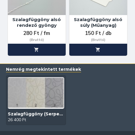
Szalagfüggöny alsó
Szalagfüggöny alsó
rendező gyöngy
súly (Műanyag)
280 Ft / fm
150 Ft / db
(Bruttó)
(Bruttó)
Nemrég megtekintett termékek
Szalagfüggöny (Serpentine/89-127 mm)
26 400 Ft