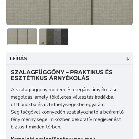
LEÍRÁS
SZALAGFÜGGÖNY – PRAKTIKUS ÉS
ESZTÉTIKUS ÁRNYÉKOLÁS
A szalagfüggöny modern és elegáns árnyékolási
megoldás, amely tökéletes választás irodákba,
otthonokba és üzlethelyiségekbe egyaránt.
Segítségével könnyedén szabályozható a beáramló
fény mennyisége, miközben dekoratív megjelenést
biztosít minden térben.
Komplett szalagfüggöny vagy csak