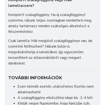
lamellacsere?
Komplett szalagfüggöny: Ha új szalagfüggönyt
szeretne, nálunk teljes csomagban rendelheti meg,
amely tartalmazz minden szükséges alkatrészt a
felszereléshez.
Csak lamella: Már meglévő szalagfüggönye van, de
szeretné felfrissíteni? Nálunk külön is
megvásárolhatja a lamellákat, így egyszerűen
lecserélheti az elhasználódott vagy megunt
darabokat.
TOVÁBBI INFORMÁCIÓK
Ezen termék esetén, utánvételes fizetés nem
alkalmazható!
A szalagfüggöny elkészítési ideje kb.: 2-4 hét
Kérjük vegye figyelembe, hogy kijelzője szín,