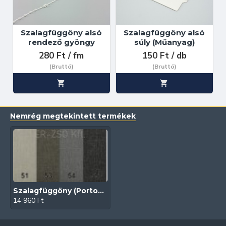
Szalagfüggöny alsó
Szalagfüggöny alsó
rendező gyöngy
súly (Műanyag)
280 Ft / fm
150 Ft / db
(Bruttó)
(Bruttó)
Nemrég megtekintett termékek
Szalagfüggöny (Portofino BO/89-127 mm)
14 960 Ft