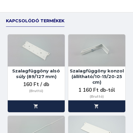
KAPCSOLÓDÓ TERMÉKEK
Szalagfüggöny alsó
Szalagfüggöny konzol
súly (89/127 mm)
(állítható/10-15/20-25
cm)
160 Ft / db
1 160 Ft db-tól
(Bruttó)
(Bruttó)