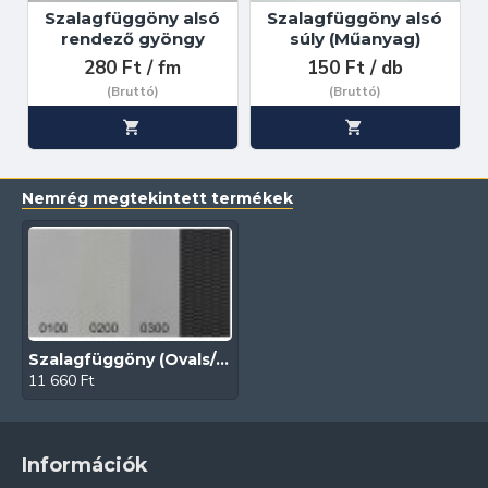
Szalagfüggöny alsó
Szalagfüggöny alsó
rendező gyöngy
súly (Műanyag)
280 Ft / fm
150 Ft / db
(Bruttó)
(Bruttó)
Nemrég megtekintett termékek
Szalagfüggöny (Ovals/89-127 mm)
11 660 Ft
Információk