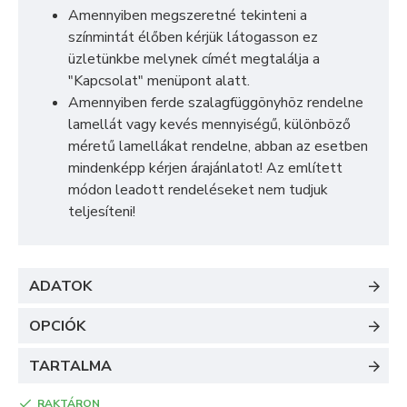
Amennyiben megszeretné tekinteni a
színmintát élőben kérjük látogasson ez
üzletünkbe melynek címét megtalálja a
"Kapcsolat" menüpont alatt.
Amennyiben ferde szalagfüggönyhöz rendelne
lamellát vagy kevés mennyiségű, különböző
méretű lamellákat rendelne, abban az esetben
mindenképp kérjen árajánlatot! Az említett
módon leadott rendeléseket nem tudjuk
teljesíteni!
ADATOK
OPCIÓK
TARTALMA
RAKTÁRON