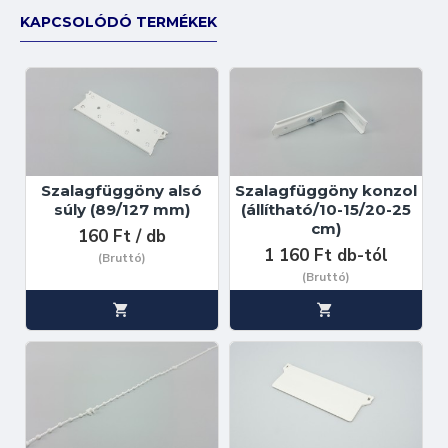
KAPCSOLÓDÓ TERMÉKEK
Szalagfüggöny alsó
Szalagfüggöny konzol
súly (89/127 mm)
(állítható/10-15/20-25
cm)
160 Ft / db
1 160 Ft db-tól
(Bruttó)
(Bruttó)