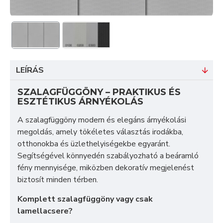
LEÍRÁS
SZALAGFÜGGÖNY – PRAKTIKUS ÉS
ESZTÉTIKUS ÁRNYÉKOLÁS
A szalagfüggöny modern és elegáns árnyékolási
megoldás, amely tökéletes választás irodákba,
otthonokba és üzlethelyiségekbe egyaránt.
Segítségével könnyedén szabályozható a beáramló
fény mennyisége, miközben dekoratív megjelenést
biztosít minden térben.
Komplett szalagfüggöny vagy csak
lamellacsere?