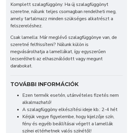
Komplett szalagfüggöny: Ha új szalagfüggönyt
szeretne, nálunk teljes csomagban rendelheti meg,
amely tartalmazz minden szükséges alkatrészt a
felszereléshez.
Csak lamella: Már meglévő szalagfüggönye van, de
szeretné felfrissíteni? Nálunk külön is
megvásárolhatja a lamellákat, így egyszerűen
lecserélheti az elhasználódott vagy megunt
darabokat.
TOVÁBBI INFORMÁCIÓK
Ezen termék esetén, utánvételes fizetés nem
alkalmazható!
A szalagfüggöny elkészítési ideje kb.: 2-4 hét
Kérjük vegye figyelembe, hogy kijelzője szín,
fény és egyéb beállításai végett a lamellák
színei eltérhetnek valós színétől!