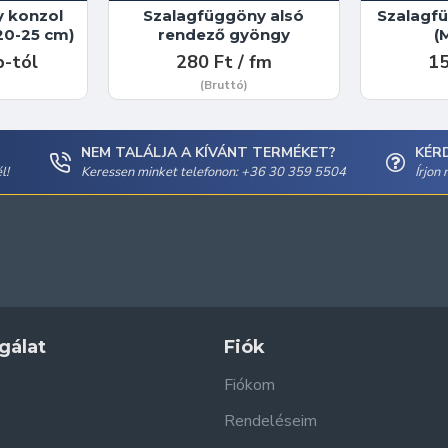
 konzol
Szalagfüggöny alsó
Szalagfü
/20-25 cm)
rendező gyöngy
(
b-tól
280 Ft / fm
15
(Bruttó)
NEM TALÁLJA A KÍVÁNT TERMÉKET?
KÉR
l!
Keressen minket telefonon: +36 30 359 5504
Írjon
gálat
Fiók
Fiókom
Rendeléseim