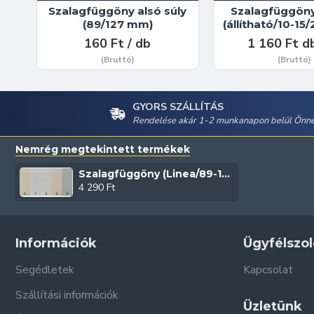
Szalagfüggöny alsó súly
Szalagfüggöny
(89/127 mm)
(állítható/10-15
160 Ft / db
1 160 Ft d
(Bruttó)
(Bruttó)
GYORS SZÁLLÍTÁS
Rendelése akár 1-2 munkanapon belül Önné
Nemrég megtekintett termékek
Szalagfüggöny (Linea/89-127 mm)
4 290 Ft
Információk
Ügyfélszol
Segédletek
Kapcsolat
Szállítási információk
Üzletünk