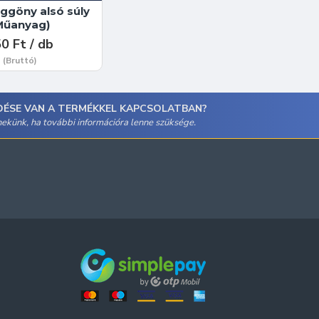
ggöny alsó súly
Műanyag)
0 Ft / db
(Bruttó)
DÉSE VAN A TERMÉKKEL KAPCSOLATBAN?
 nekünk, ha további információra lenne szüksége.