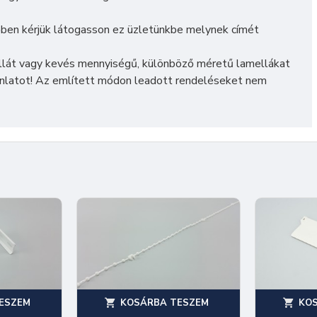
ben kérjük látogasson ez üzletünkbe melynek címét
lát vagy kevés mennyiségű, különböző méretű lamellákat
ánlatot! Az említett módon leadott rendeléseket nem
ESZEM
KOSÁRBA TESZEM
KO