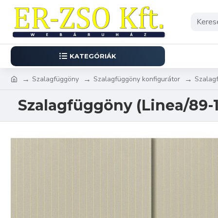
KATEGÓRIÁK
Szalagfüggöny
Szalagfüggöny konfigurátor
Szalag
Szalagfüggöny (Linea/89