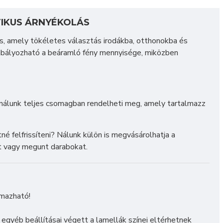
TIKUS ÁRNYÉKOLÁS
, amely tökéletes választás irodákba, otthonokba és
abályozható a beáramló fény mennyisége, miközben
nálunk teljes csomagban rendelheti meg, amely tartalmazz
é felfrissíteni? Nálunk külön is megvásárolhatja a
tt vagy megunt darabokat.
lmazható!
s egyéb beállításai végett a lamellák színei eltérhetnek