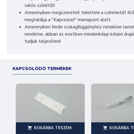
valós színétől!
Amennyiben megszeretné tekinteni a színmintát élő
megtalálja a "Kapcsolat" menüpont alatt.
Amennyiben ferde szalagfüggönyhöz rendelne lamel
rendelne, abban az esetben mindenképp kérjen áraj
tudjuk teljesíteni!
KAPCSOLÓDÓ TERMÉKEK
KOSÁRBA TESZEM
KOSÁRBA T