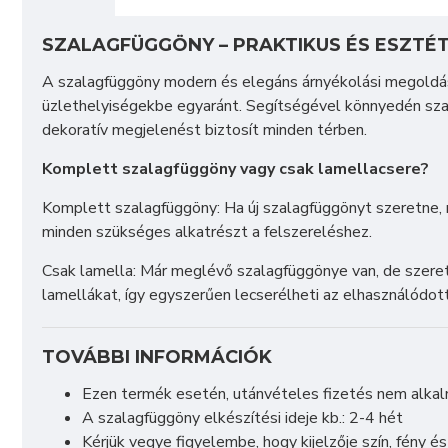
SZALAGFÜGGÖNY – PRAKTIKUS ÉS ESZTÉ
A szalagfüggöny modern és elegáns árnyékolási megoldás
üzlethelyiségekbe egyaránt. Segítségével könnyedén sz
dekoratív megjelenést biztosít minden térben.
Komplett szalagfüggöny vagy csak lamellacsere?
Komplett szalagfüggöny: Ha új szalagfüggönyt szeretne, 
minden szükséges alkatrészt a felszereléshez.
Csak lamella: Már meglévő szalagfüggönye van, de szeretn
lamellákat, így egyszerűen lecserélheti az elhasználódo
TOVÁBBI INFORMÁCIÓK
Ezen termék esetén, utánvételes fizetés nem alka
A szalagfüggöny elkészítési ideje kb.: 2-4 hét
Kérjük vegye figyelembe, hogy kijelzője szín, fény é