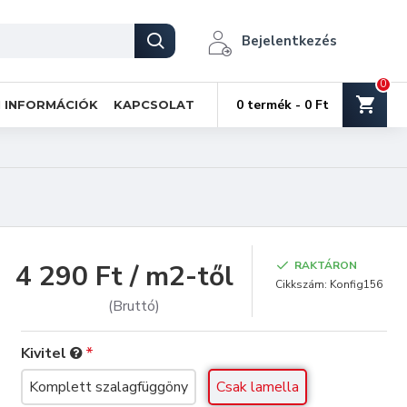
Bejelentkezés
0
0 termék - 0 Ft
I INFORMÁCIÓK
KAPCSOLAT
4 290 Ft / m2-től
RAKTÁRON
Cikkszám:
Konfig156
(Bruttó)
Kivitel
Komplett szalagfüggöny
Csak lamella