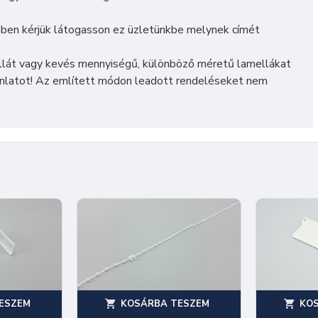
ben kérjük látogasson ez üzletünkbe melynek címét
lát vagy kevés mennyiségű, különböző méretű lamellákat
ánlatot! Az említett módon leadott rendeléseket nem
ESZEM
KOSÁRBA TESZEM
KO