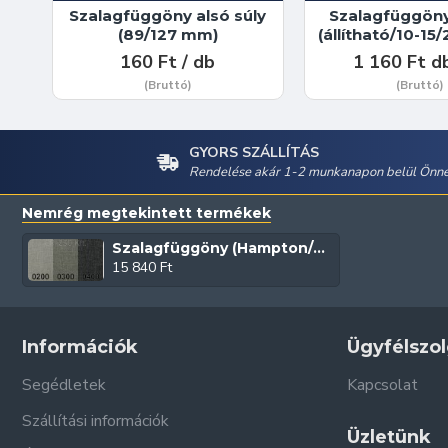
Szalagfüggöny alsó súly
Szalagfüggöny
(89/127 mm)
(állítható/10-15
160 Ft / db
1 160 Ft d
(Bruttó)
(Bruttó)
GYORS SZÁLLÍTÁS
Rendelése akár 1-2 munkanapon belül Önné
Nemrég megtekintett termékek
Szalagfüggöny (Hampton/89-127 mm)
15 840 Ft
Információk
Ügyfélszol
Segédletek
Kapcsolat
Szállítási információk
Üzletünk