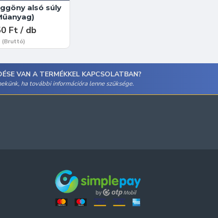
ggöny alsó súly
Műanyag)
0 Ft / db
(Bruttó)
DÉSE VAN A TERMÉKKEL KAPCSOLATBAN?
 nekünk, ha további információra lenne szüksége.