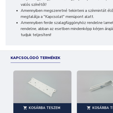
valós színétől!
Amennyiben megszeretné tekinteni a színmintát élő
megtalálja a "Kapcsolat" menüpont alatt.
Amennyiben ferde szalagfüggönyhöz rendelne lamel
rendelne, abban az esetben mindenképp kérjen áraj
tudjuk teljesíteni!
KAPCSOLÓDÓ TERMÉKEK
KOSÁRBA TESZEM
KOSÁRBA T