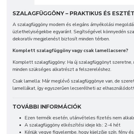
SZALAGFÜGGÖNY – PRAKTIKUS ÉS ESZTÉ
A szalagfüggöny modern és elegáns árnyékolási megoldás
üzlethelyiségekbe egyaránt. Segítségével könnyedén sz
dekoratív megjelenést biztosít minden térben.
Komplett szalagfüggöny vagy csak lamellacsere?
Komplett szalagfüggöny: Ha új szalagfüggönyt szeretne, 
minden szükséges alkatrészt a felszereléshez.
Csak lamella: Már meglévő szalagfüggönye van, de szeretn
lamellákat, így egyszerűen lecserélheti az elhasználódo
TOVÁBBI INFORMÁCIÓK
Ezen termék esetén, utánvételes fizetés nem alka
A szalagfüggöny elkészítési ideje kb.: 2-4 hét
Kérjük vegye figyelembe, hogy kijelzője szín, fény é