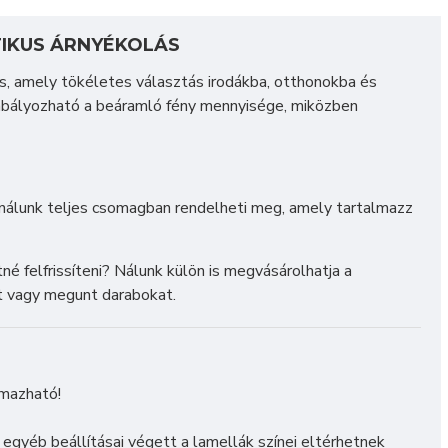
TIKUS ÁRNYÉKOLÁS
, amely tökéletes választás irodákba, otthonokba és
abályozható a beáramló fény mennyisége, miközben
nálunk teljes csomagban rendelheti meg, amely tartalmazz
é felfrissíteni? Nálunk külön is megvásárolhatja a
tt vagy megunt darabokat.
lmazható!
s egyéb beállításai végett a lamellák színei eltérhetnek