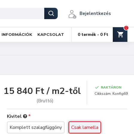
Bejelentkezés
0
0 termék - 0 Ft
I INFORMÁCIÓK
KAPCSOLAT
15 840 Ft / m2-től
RAKTÁRON
Cikkszám:
Konfig69
(Bruttó)
Kivitel
Komplett szalagfüggöny
Csak lamella