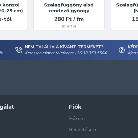
 konzol
Szalagfüggöny alsó
Szalagfü
/20-25 cm)
rendező gyöngy
(
b-tól
280 Ft / fm
15
(Bruttó)
NEM TALÁLJA A KÍVÁNT TERMÉKET?
KÉR
l!
Keressen minket telefonon: +36 30 359 5504
Írjon
gálat
Fiók
Fiókom
Rendeléseim