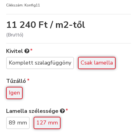
Cikkszám:
Konfig11
11 240 Ft / m2-től
(Bruttó)
Kivitel
Komplett szalagfüggöny
Csak lamella
Tűzálló
Igen
Lamella szélessége
89 mm
127 mm