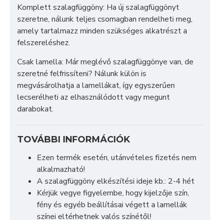
Komplett szalagfüggöny: Ha új szalagfüggönyt
szeretne, nálunk teljes csomagban rendelheti meg,
amely tartalmazz minden szükséges alkatrészt a
felszereléshez.
Csak lamella: Már meglévő szalagfüggönye van, de
szeretné felfrissíteni? Nálunk külön is
megvásárolhatja a lamellákat, így egyszerűen
lecserélheti az elhasználódott vagy megunt
darabokat.
TOVÁBBI INFORMÁCIÓK
Ezen termék esetén, utánvételes fizetés nem
alkalmazható!
A szalagfüggöny elkészítési ideje kb.: 2-4 hét
Kérjük vegye figyelembe, hogy kijelzője szín,
fény és egyéb beállításai végett a lamellák
színei eltérhetnek valós színétől!