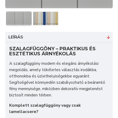
LEÍRÁS
SZALAGFÜGGÖNY – PRAKTIKUS ÉS
ESZTÉTIKUS ÁRNYÉKOLÁS
A szalagfüggöny modern és elegáns árnyékolási
megoldás, amely tökéletes választás irodákba,
otthonokba és üzlethelyiségekbe egyaránt.
Segítségével könnyedén szabályozható a beáramló
fény mennyisége, miközben dekoratív megjelenést
biztosít minden térben.
Komplett szalagfüggöny vagy csak
lamellacsere?