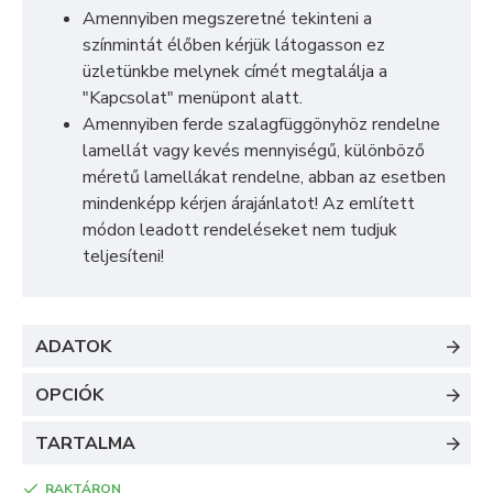
Amennyiben megszeretné tekinteni a
színmintát élőben kérjük látogasson ez
üzletünkbe melynek címét megtalálja a
"Kapcsolat" menüpont alatt.
Amennyiben ferde szalagfüggönyhöz rendelne
lamellát vagy kevés mennyiségű, különböző
méretű lamellákat rendelne, abban az esetben
mindenképp kérjen árajánlatot! Az említett
módon leadott rendeléseket nem tudjuk
teljesíteni!
ADATOK
OPCIÓK
TARTALMA
RAKTÁRON