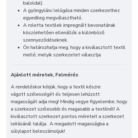
baloldal).
A gyöngylánc lelógása minden szerkezethez
egyedileg megválasztható.
A roletta textilek impregnált bevonatának
köszönhetően ellenállók a különböző
szennyeződéseknek.
Ön határozhatja meg, hogy a kiválasztott textil
mellé, melyik szerkezetet választja.
Ajánlott méretek, Felmérés
A rendeléskor kérjük, hogy a textil készre
vágott szélességét és teljesen lehúzott
magasságát adja meg! Mindig vegye figyelembe, hogy
a szerkezet szélesebb és magasabb a textilnél! A
kiválasztott szerkezet pontos méreteit a szerkezet
leírásánál találja. A megadott magasságba a
súlylapot beleszámoljuk!