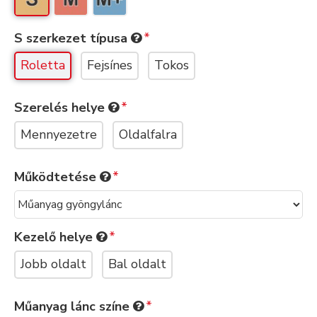
S szerkezet típusa
Roletta
Fejsínes
Tokos
Szerelés helye
Mennyezetre
Oldalfalra
Működtetése
Kezelő helye
Jobb oldalt
Bal oldalt
Műanyag lánc színe