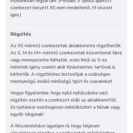
módunkban legyártani. (Például S típusú ajánlott
szerkezet helyett XS nem rendelhető, M viszont
igen.)
Rögzítés
Az XS méretű szerkezetek ablakkeretre rögzíthetők.
Az S, M és M+ méretű szerkezetek közvetlenül falra
vagy mennyezetre fúrhatók, ezen felül az S-es
méretek igény szerint akár fúrásmentes tartóval is
kérhetők. A rögzítéshez biztosítjuk a szükséges
mennyiségű, kiváló minőségű tiplit és csavarokat.
Vegye figyelembe, hogy nyíló nyílászáróra való
rögzítés esetén a szerkezet eláll az ablakkerettől,
és nyitáskor esetlegesen nekiütközhet a falnak vagy
egyéb tárgynak!
A felszereléskor ügyeljen rá, hogy teljesen
vízszintesen rögzítse a szerkezetet, máskülönben