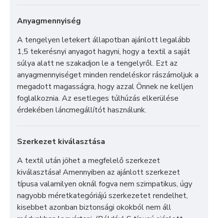
Anyagmennyiség
A tengelyen letekert állapotban ajánlott legalább
1,5 tekerésnyi anyagot hagyni, hogy a textil a saját
súlya alatt ne szakadjon le a tengelyről. Ezt az
anyagmennyiséget minden rendeléskor rászámoljuk a
megadott magasságra, hogy azzal Önnek ne kelljen
foglalkoznia. Az esetleges túlhúzás elkerülése
érdekében láncmegállítót használunk.
Szerkezet kiválasztása
A textil után jöhet a megfelelő szerkezet
kiválasztása! Amennyiben az ajánlott szerkezet
típusa valamilyen oknál fogva nem szimpatikus, úgy
nagyobb méretkategóriájú szerkezetet rendelhet,
kisebbet azonban biztonsági okokból nem áll