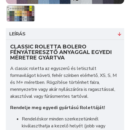
LEÍRÁS
CLASSIC ROLETTA BOLERO
FÉNYÁTERESZTŐ ANYAGGAL EGYEDI
MÉRETRE GYÁRTVA
A classic roletta az egyszerű és letisztult
formavilágot követi, fehér színben elérhető, XS, S, M
és M+ méretben. Rögzítése történhet falra,
mennyezetre vagy akár nyílászáróra is ragasztással,
akasztóval vagy fúrásmentes tartóval.
Rendelje meg egyedi gyártású Rolettáját!
Rendeléskor minden szerkezetünknél
kiválaszthatja a kezelő helyét (jobb vagy