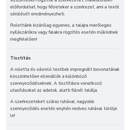
előfordulhat, hogy félreteker a szerkezet, ami a textil
sérülését eredményezheti.
Rolettáink kizárólag egyenes, a talajra merőleges
nyílászárókra vagy falakra rögzítés esetén működnek
megfelelően!
Tisztítás
A roletta és sávroló textilek impregnált bevonatának
köszönhetően ellenállók a különböző
szennyeződéseknek. A tisztításra vonatkozó
utasításokat az adatok, alatti fülnél találja.
A szerkezeteket száraz ruhával, nagyobb
szennyeződés esetén enyhén nedves ruhával törölje
le!