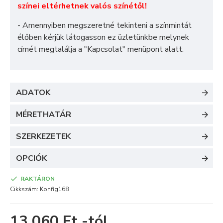
színei eltérhetnek valós színétől!
- Amennyiben megszeretné tekinteni a színmintát
élőben kérjük látogasson ez üzletünkbe melynek
címét megtalálja a "
Kapcsolat
" menüpont alatt.
ADATOK
MÉRETHATÁR
SZERKEZETEK
OPCIÓK
RAKTÁRON
Cikkszám:
Konfig168
13 060 Ft -tól