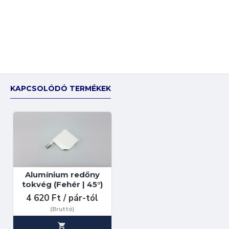
KAPCSOLÓDÓ TERMÉKEK
Alumínium redőny
tokvég (Fehér | 45°)
4 620 Ft / pár-tól
(Bruttó)