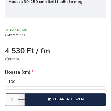
Hossza 30-250 cm között adható meg!
RAKTÁRON
Cikkszám:
574
4 530 Ft / fm
(Bruttó)
Hossza (cm)
KOSÁRBA TESZEM