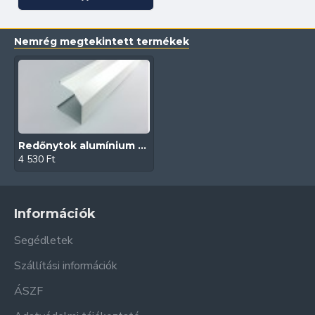
Nemrég megtekintett termékek
Redőnytok alumínium tokvéghez (140 mm/Fehér)
4 530 Ft
Információk
Segédletek
Szállítási információk
ÁSZF