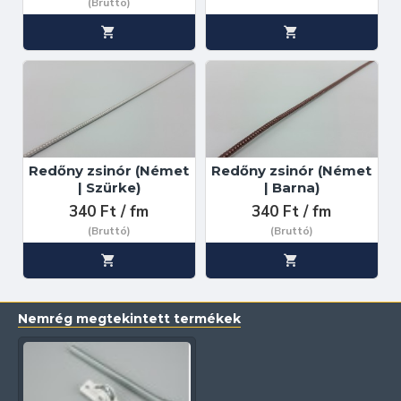
(Bruttó)
Redőny zsinór (Német
Redőny zsinór (Német
| Szürke)
| Barna)
340 Ft / fm
340 Ft / fm
(Bruttó)
(Bruttó)
Nemrég megtekintett termékek