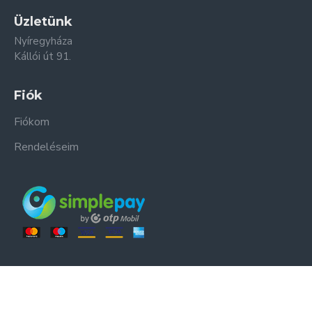
Üzletünk
Nyíregyháza
Kállói út 91.
Fiók
Fiókom
Rendeléseim
ER-ZSO Kft. © Minden jog fenntartva.