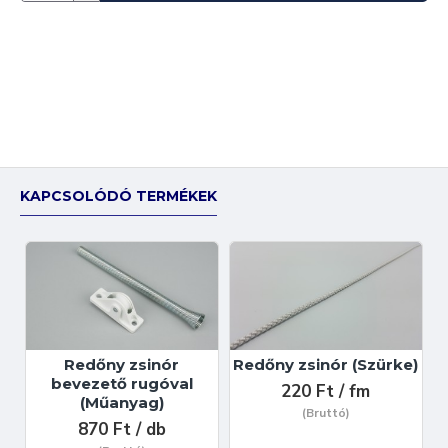
KAPCSOLÓDÓ TERMÉKEK
Redőny zsinór
Redőny zsinór (Szürke)
bevezető rugóval
220 Ft / fm
(Műanyag)
(Bruttó)
870 Ft / db