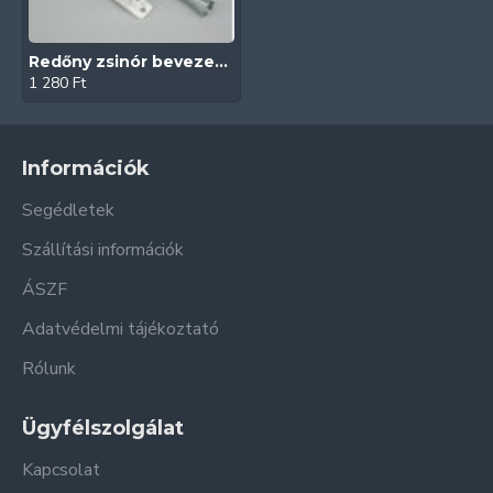
Redőny zsinór bevezető rugóval (Műanyag/Fém görgővel)
1 280 Ft
Információk
Segédletek
Szállítási információk
ÁSZF
Adatvédelmi tájékoztató
Rólunk
Ügyfélszolgálat
Kapcsolat