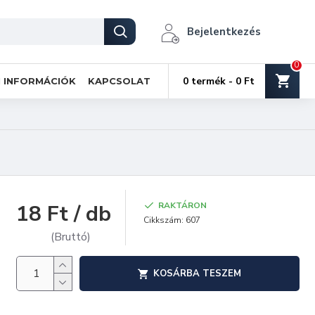
Bejelentkezés
0
0 termék - 0 Ft
I INFORMÁCIÓK
KAPCSOLAT
18 Ft / db
RAKTÁRON
Cikkszám:
607
(Bruttó)
KOSÁRBA TESZEM