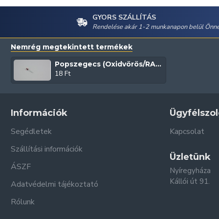
GYORS SZÁLLÍTÁS
Rendelése akár 1-2 munkanapon belül Önné
Nemrég megtekintett termékek
Popszegecs (Oxidvörös/RAL3009)
18 Ft
Információk
Ügyfélszol
Segédletek
Kapcsolat
Szállítási információk
Üzletünk
ÁSZF
Nyíregyháza
Kállói út 91.
Adatvédelmi tájékoztató
Rólunk