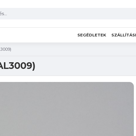
SEGÉDLETEK
SZÁLLÍTÁS
L3009)
AL3009)