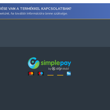
DÉSE VAN A TERMÉKKEL KAPCSOLATBAN?
 nekünk, ha további információra lenne szüksége.