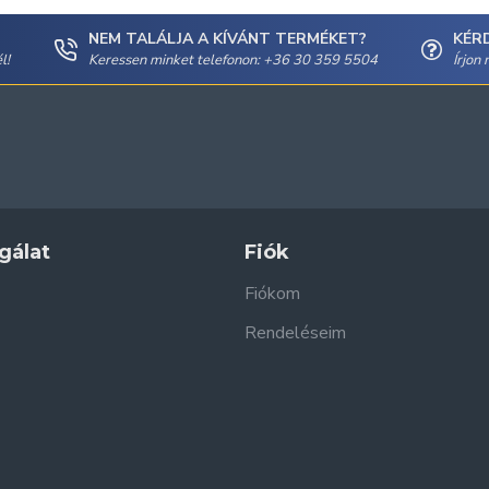
NEM TALÁLJA A KÍVÁNT TERMÉKET?
KÉR
l!
Keressen minket telefonon: +36 30 359 5504
Írjon
gálat
Fiók
Fiókom
Rendeléseim