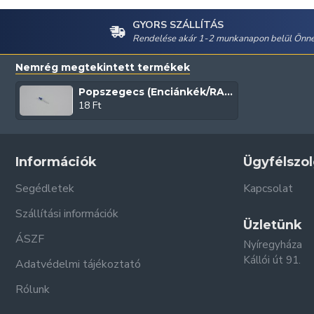
GYORS SZÁLLÍTÁS
Rendelése akár 1-2 munkanapon belül Önné
Nemrég megtekintett termékek
Popszegecs (Enciánkék/RAL5010)
18 Ft
Információk
Ügyfélszol
Segédletek
Kapcsolat
Szállítási információk
Üzletünk
ÁSZF
Nyíregyháza
Kállói út 91.
Adatvédelmi tájékoztató
Rólunk