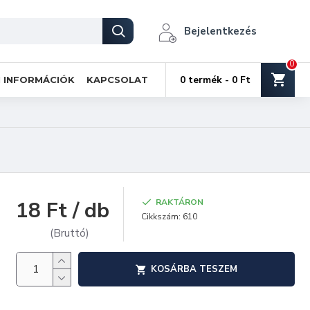
Bejelentkezés
0
0 termék - 0 Ft
I INFORMÁCIÓK
KAPCSOLAT
18 Ft / db
RAKTÁRON
Cikkszám:
610
(Bruttó)
KOSÁRBA TESZEM