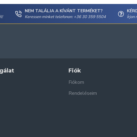
NEM TALÁLJA A KÍVÁNT TERMÉKET?
KÉR
l!
Keressen minket telefonon: +36 30 359 5504
Írjon
gálat
Fiók
Fiókom
Rendeléseim