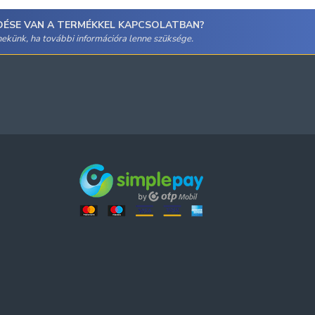
DÉSE VAN A TERMÉKKEL KAPCSOLATBAN?
 nekünk, ha további információra lenne szüksége.