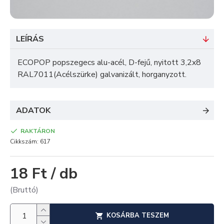
LEÍRÁS
ECOPOP popszegecs alu-acél, D-fejű, nyitott 3,2x8
RAL7011(Acélszürke) galvanizált, horganyzott.
ADATOK
RAKTÁRON
Cikkszám:
617
18 Ft / db
(Bruttó)
KOSÁRBA TESZEM