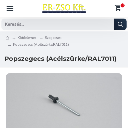
0
Kötőelemek
Szegecsek
Popszegecs (Acélszürke/RAL7011)
Popszegecs (Acélszürke/RAL7011)