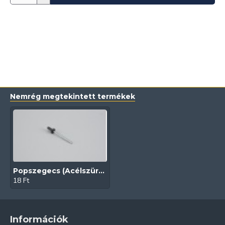
Nemrég megtekintett termékek
Popszegecs (Acélszürke/RAL7011)
18 Ft
Információk