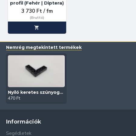
profil (Fehér | Diptera)
3 730 Ft / fm
(Bruttó)
Nemrég megtekintett termékek
Nyíló keretes szúnyogháló ajtó sarok (20x40)
470 Ft
Információk
Segédletek