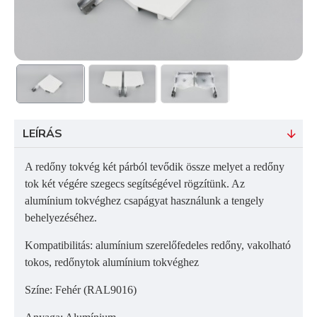
LEÍRÁS
A redőny tokvég két párból tevődik össze melyet a redőny
tok két végére szegecs segítségével rögzítünk. Az
alumínium tokvéghez csapágyat használunk a tengely
behelyezéséhez.
Kompatibilitás: alumínium szerelőfedeles redőny, vakolható
tokos, redőnytok alumínium tokvéghez
Színe: Fehér (RAL9016)