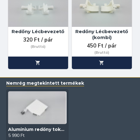
Redőny Lécbevezető
Redőny Lécbevezető
(kombi)
320 Ft / pár
450 Ft / pár
(Bruttó)
(Bruttó)
Nemrég megtekintett termékek
Alumínium redőny tokvég (Fehér | 20°)
5 990 Ft