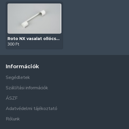
Roto NX vasalat ollócsapágy takaró (Fehér)
300 Ft
Információk
Segédletek
Szállítási információk
ÁSZF
Adatvédelmi tájékoztató
Rólunk